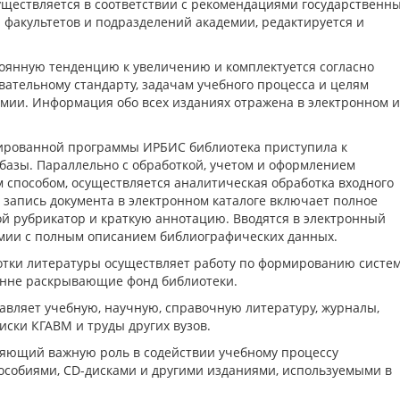
уществляется в соответствии с рекомендациями государственн
 факультетов и подразделений академии, редактируется и
оянную тенденцию к увеличению и комплектуется согласно
ательному стандарту, задачам учебного процесса и целям
мии. Информация обо всех изданиях отражена в электронном и
зированной программы ИРБИС библиотека приступила к
азы. Параллельно с обработкой, учетом и оформлением
способом, осуществляется аналитическая обработка входного
й запись документа в электронном каталоге включает полное
й рубрикатор и краткую аннотацию. Вводятся в электронный
емии с полным описанием библиографических данных.
отки литературы осуществляет работу по формированию систе
ронне раскрывающие фонд библиотеки.
вляет учебную, научную, справочную литературу, журналы,
иски КГАВМ и труды других вузов.
яющий важную роль в содействии учебному процессу
особиями, CD-дисками и другими изданиями, используемыми в