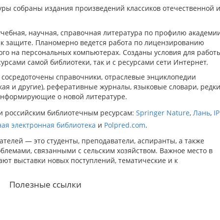
уры собраны издания произведений классиков отечественной 
учебная, научная, справочная литература по профилю академии
 к защите. Планомерно ведется работа по лицензированию
ого на персональных компьютерах. Созданы условия для работ
урсами самой библиотеки, так и с ресурсами сети Интернет.
 сосредоточены справочники, отраслевые энциклопедии
кая и другие), реферативные журналы, языковые словари, редк
 информирующие о новой литературе.
 и российским библиотечным ресурсам:
Springer Nature
,
Лань
,
I
ая электронная библиотека
и
Polpred.com
.
тателей — это студенты, преподаватели, аспиранты, а также
блемами, связанными с сельским хозяйством. Важное место в
ют выставки новых поступлений, тематические и к
Полезные ссылки