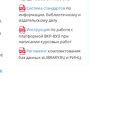
и
Система стандартов
по
информации, библиотечному и
издательскому делу
,
Инструкция
по работе с
ы
платформой ВКР-ВУЗ при
написании курсовых работ
Регламент
комплектования
ие
баз данных eLIBRARY.RU и РИНЦ
PR