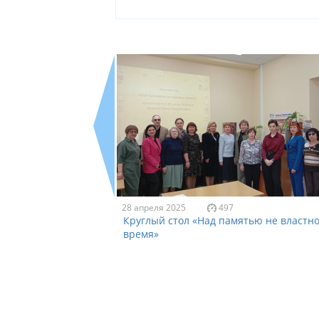
28 апреля 2025
497
Круглый стол «Над памятью не властн
время»