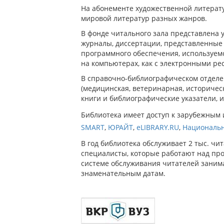
На абонементе художественной литерат
мировой литератур разных жанров.
В фонде читального зала представлена 
журналы, диссертации, представленные
программного обеспечения, используем
на компьютерах, как с электронными рес
В справочно-библиографическом отделе
(медицинская, ветеринарная, историчес
книги и библиографические указатели,
Библиотека имеет доступ к зарубежным
SMART
,
ЮРАЙТ
,
eLIBRARY.RU
,
Национальн
В год библиотека обслуживает 2 тыс. чи
специалисты, которые работают над про
системе обслуживания читателей занима
знаменательным датам.