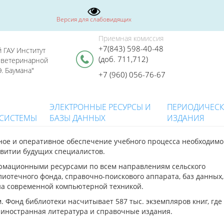
Версия для слабовидящих
Приемная комиссия
+7(843) 598-40-48
 ГАУ Институт
(доб. 711,712)
я ветеринарной
. Баумана"
+7 (960) 056-76-67
ЭЛЕКТРОННЫЕ РЕСУРСЫ И
ПЕРИОДИЧЕС
 СИСТЕМЫ
БАЗЫ ДАННЫХ
ИЗДАНИЯ
ное и оперативное обеспечение учебного процесса необходим
звитии будущих специалистов.
рмационными ресурсами по всем направлениям сельского
лиотечного фонда, справочно-поискового аппарата, баз данных,
на современной компьютерной техникой.
. Фонд библиотеки насчитывает 587 тыс. экземпляров книг, где
 иностранная литература и справочные издания.