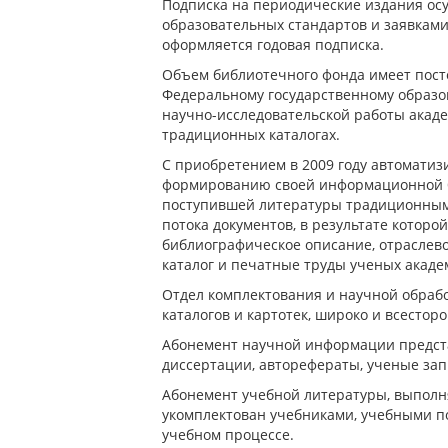
Подписка на периодические издания ос
образовательных стандартов и заявками
оформляется годовая подписка.
Объем библиотечного фонда имеет пост
Федеральному государственному образов
научно-исследовательской работы акаде
традиционных каталогах.
С приобретением в 2009 году автомати
формированию своей информационной б
поступившей литературы традиционным 
потока документов, в результате которо
библиографическое описание, отраслево
каталог и печатные труды ученых акад
Отдел комплектования и научной обраб
каталогов и картотек, широко и всесто
Абонемент научной информации предста
диссертации, авторефераты, ученые зап
Абонемент учебной литературы, выполн
укомплектован учебниками, учебными п
учебном процессе.