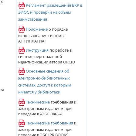
ых
Регламент размещения ВКР в
ЭИОС и проверки на объём
заимствования
Положение
о порядке
использования системы
АНТИПЛАГИАТ
Инструкция
по работе в
системе персональной
идентификации автора ORCID
Основные сведения об
электронно-библиотечных
системах, доступ к которым
мы
имеется у библиотеки
Технические
требования к
электронным изданиям при
передаче в «ЭБС Лань»
Технические требования
к
электронным изданиям при
передаче в ЭБС IPR BOOKS