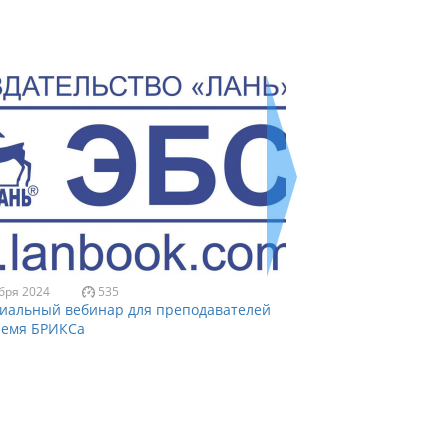
бря 2024
535
3 октября 2024
6
иальный вебинар для преподавателей
Тестовый доступ к 
ремя БРИКСа
компании CAB Intern