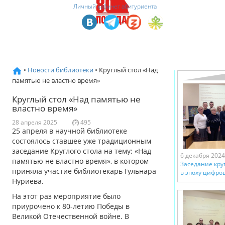
Личный кабинет абитуриента
•
Новости библиотеки
• Круглый стол «Над
памятью не властно время»
Круглый стол «Над памятью не
властно время»
28 апреля 2025
495
25 апреля в научной библиотеке
состоялось ставшее уже традиционным
заседание Круглого стола на тему: «Над
6 декабря 2024
памятью не властно время», в котором
Заседание кру
приняла участие библиотекарь Гульнара
в эпоху цифро
Нуриева.
На этот раз мероприятие было
приурочено к 80-летию Победы в
Великой Отечественной войне. В