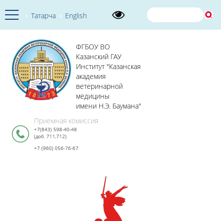
Татарча
English
ФГБОУ ВО
Казанский ГАУ
Институт "Казанская
академия
ветеринарной
медицины
имени Н.Э. Баумана"
Приемная комиссия
+7(843) 598-40-48
(доб. 711,712)
+7 (960) 056-76-67