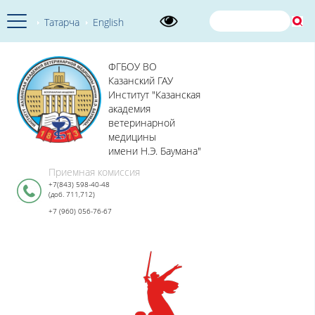
Татарча
English
ФГБОУ ВО
Казанский ГАУ
Институт "Казанская
академия
ветеринарной
медицины
имени Н.Э. Баумана"
Приемная комиссия
+7(843) 598-40-48
(доб. 711,712)
+7 (960) 056-76-67