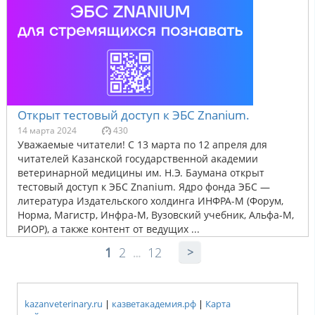
Открыт тестовый доступ к ЭБС Znanium.
14 марта 2024
430
Уважаемые читатели! С 13 марта по 12 апреля для
читателей Казанской государственной академии
ветеринарной медицины им. Н.Э. Баумана открыт
тестовый доступ к ЭБС Znanium. Ядро фонда ЭБС —
литература Издательского холдинга ИНФРА-М (Форум,
Норма, Магистр, Инфра-М, Вузовский учебник, Альфа-М,
РИОР), а также контент от ведущих ...
1
2
12
…
kazanveterinary.ru
|
казветакадемия.рф
|
Карта