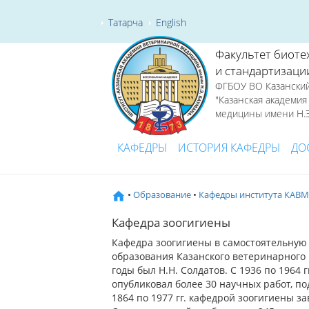
Татарча
English
Факультет биоте
и стандартизаци
ФГБОУ ВО Казанский
"Казанская академи
медицины имени Н.Э
КАФЕДРЫ
ИСТОРИЯ КАФЕДРЫ
ДО
•
Образование
•
Кафедры института КАВМ
Кафедра зоогигиены
Кафедра зоогигиены в самостоятельную е
образования Казанского ветеринарного 
годы был Н.Н. Солдатов. С 1936 по 1964 г
опубликовал более 30 научных работ, п
1864 по 1977 гг. кафедрой зоогигиены за