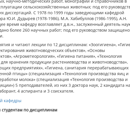
ых, научно-методических работ, монографий и справочников в
плуатации сельскохозяйственных животных; под его руководст
их диссертаций. С 1978 по 1999 годы заведующими кафедрой
а Ю.И. Дудырев (1978-1986), М.А. Хабибуллов (1986-1995), А.Н.
ящее время кафедру возглавляет д.в.н., заслуженный деятель нау
здано более 260 научных работ; под его руководством защищено
и.
нятия и читают лекции по 12 дисциплинам: «Зоогигиена», «Гиги
ектирования животноводческих объектов», «Основы
тов», «Агрометеорология», «Гигиена питания», «Технология
 для хранения продукции растениеводства и животноводства»,
ющих предприятиях», «Гигиена, санитария перерабатывающих
венной птицы» (специализация «Технология производства яиц и
реработки молока» (специализация «Технология производства и
ии») 5 преподавателей, из них 3 доктора наук, 2 кандидата на
аборант, 4 аспиранта и 3 соискателя.
ей кафедры
я студентам по дисциплинам