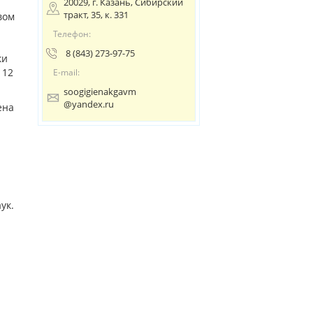
20029, г. Казань, Сибирский
тракт, 35, к. 331
вом
Телефон:
8 (843) 273-97-75
ки
 12
E-mail:
soogigienakgavm
@yandex.ru
ена
ук.