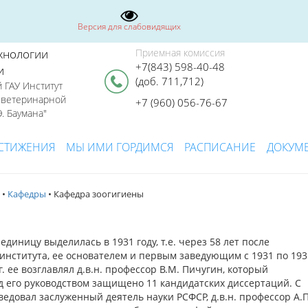
Версия для слабовидящих
хнологии
Приемная комиссия
+7(843) 598-40-48
и
(доб. 711,712)
 ГАУ Институт
я ветеринарной
+7 (960) 056-76-67
. Баумана"
СТИЖЕНИЯ
МЫ ИМИ ГОРДИМСЯ
РАСПИСАНИЕ
ДОКУМ
•
Кафедры
• Кафедра зоогигиены
диницу выделилась в 1931 году, т.е. через 58 лет после
института, ее основателем и первым заведующим с 1931 по 193
г. ее возглавлял д.в.н. профессор В.М. Пичугин, который
од его руководством защищено 11 кандидатских диссертаций. С
ведовал заслуженный деятель науки РСФСР, д.в.н. профессор А.П