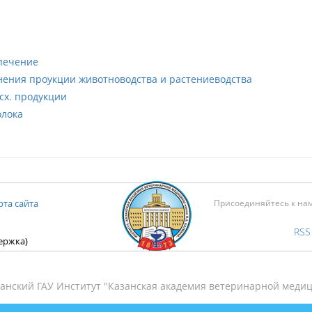
печение
нения проукции животноводства и растениеводства
сх. продукции
олока
рта сайта
Присоединяйтесь к на
RSS
держка)
анский ГАУ Институт "Казанская академия ветеринарной медиц