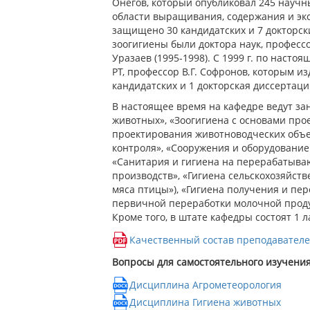
Онегов, который опубликовал 245 научн
области выращивания, содержания и экс
защищено 30 кандидатских и 7 докторск
зоогигиены были доктора наук, профессор
Уразаев (1995-1998). С 1999 г. по насто
РТ, профессор В.Г. Софронов, которым и
кандидатских и 1 докторская диссертаци
В настоящее время на кафедре ведут за
животных», «Зоогигиена с основами про
проектирования животноводческих объек
контроля», «Сооружения и оборудование
«Санитария и гигиена на перерабатыва
производств», «Гигиена сельскохозяйст
мяса птицы»), «Гигиена получения и пе
первичной переработки молочной продукц
Кроме того, в штате кафедры состоят 1 л
Качественный состав преподавател
Вопросы для самостоятельного изучени
Дисциплина Агрометеорология
Дисциплина Гигиена животных