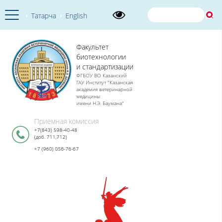
Татарча
English
Факультет
биотехнологии
и стандартизации
ФГБОУ ВО Казанский
ГАУ Институт "Казанская
академия ветеринарной
медицины
имени Н.Э. Баумана"
Приемная комиссия
+7(843) 598-40-48
(доб. 711,712)
+7 (960) 056-76-67