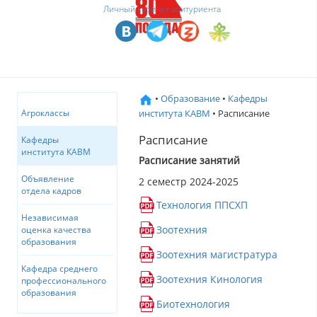
Личный кабинет абитуриента
•
Образование
•
Кафедры
института КАВМ
• Расписание
Агроклассы
Расписание
Кафедры
института КАВМ
Расписание занятий
Объявление
2 семестр 2024-2025
отдела кадров
Технология ППСХП
Независимая
Зоотехния
оценка качества
образования
Зоотехния магистратура
Кафедра среднего
Зоотехния Кинология
профессионального
образования
Биотехнология