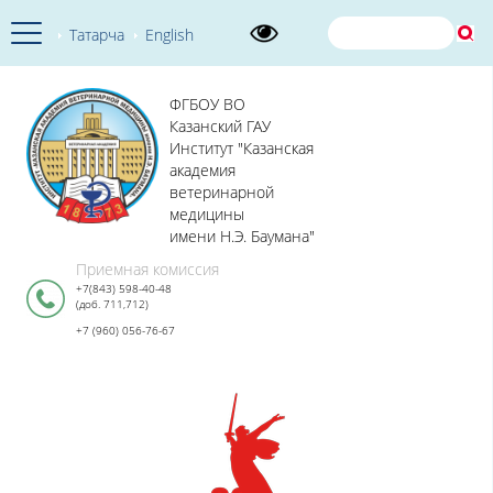
Татарча
English
ФГБОУ ВО
Казанский ГАУ
Институт "Казанская
академия
ветеринарной
медицины
имени Н.Э. Баумана"
Приемная комиссия
+7(843) 598-40-48
(доб. 711,712)
+7 (960) 056-76-67