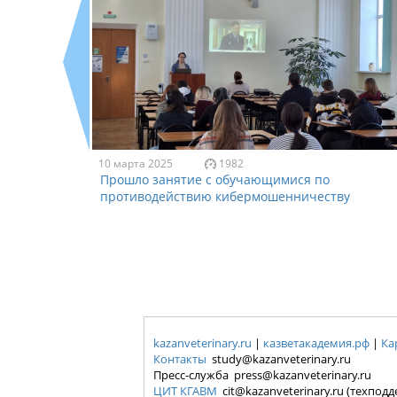
10 марта 2025
1982
Прошло занятие с обучающимися по
противодействию кибермошенничеству
kazanveterinary.ru
|
казветакадемия.рф
|
Ка
Контакты
study@kazanveterinary.ru
Пресс-служба press@kazanveterinary.ru
ЦИТ КГАВМ
cit@kazanveterinary.ru (техпод