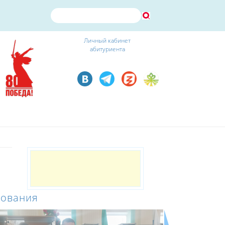
Личный кабинет
абитуриента
зования