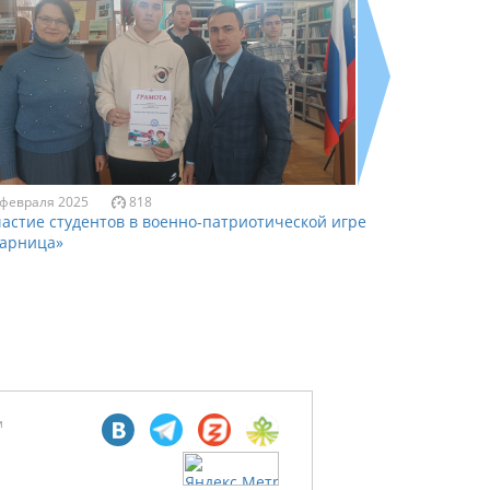
 февраля 2025
818
25 января 20
астие студентов в военно-патриотической игре
Студентка 
Зарница»
собак «Саб
м