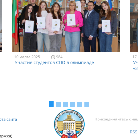
10 марта 2025
984
17
Участие студентов СПО в олимпиаде
Уч
«
рта сайта
Присоединяйтесь к на
RSS
держка)