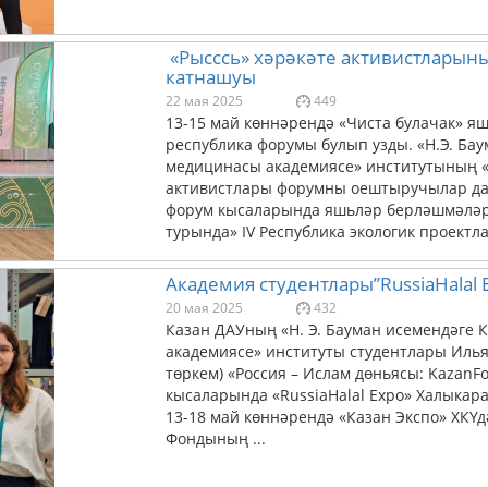
«Рысссь» хәрәкәте активистларын
катнашуы
22 мая 2025
449
13-15 май көннәрендә «Чиста булачак» я
республика форумы булып узды. «Н.Э. Ба
медицинасы академиясе» институтының «Р
активистлары форумны оештыручылар да,
форум кысаларында яшьләр берләшмәләре
турында» IV Республика экологик проектлар
Академия студентлары”RussiaHalal
20 мая 2025
432
Казан ДАУның «Н. Э. Бауман исемендәге
академиясе» институты студентлары Илья
төркем) «Россия – Ислам дөньясы: Kazan
кысаларында «RussiaHalal Expo» Халыкар
13-18 май көннәрендә «Казан Экспо» ХКҮд
Фондының ...