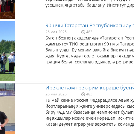
үсешнең яңа этабы башлану. Институт дир
90 нчы Татарстан Республикасы ау 
26 мая 2025
483
Бүген безнең академиядә «Татарстан Ре
җәмгыяте» ТИО оештырган 90 нчы Татарст
булып узды. Бу мөһим вакыйга бик күп һ
җыя. Күргәзмәдә төрле токымнар тәкъдим
грация белән сокландырдылар, ә ретриве
Ирекле һәм грек-рим көрәше буен
26 мая 2025
483
19 май көнне Россия Федерациясе Авыл 
йортларының X җәйге универсиадасы кы
бирү ФДБМУ базасында чемпионат булып у
иң яхшылар исеме өчен көрәшеп, искитке
Казан дәүләт аграр университеты команда