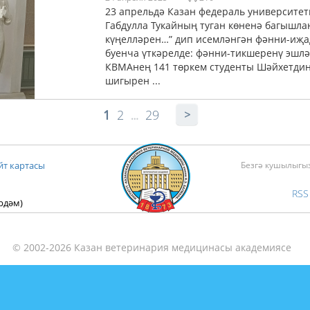
23 апрельдә Казан федераль университе
Габдулла Тукайның туган көненә багышла
күңелләрен…” дип исемләнгән фәнни-иҗа
буенча үткәрелде: фәнни-тикшеренү эшлә
КВМАнең 141 төркем студенты Шәйхетдинов
шигырен ...
1
2
29
…
йт картасы
Безгә кушылыгы
RSS
ярдәм)
© 2002-2026 Казан ветеринария медицинасы академиясе