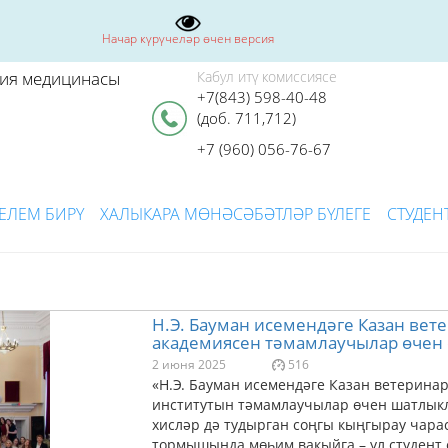
Начар күрүчеләр өчен версия
рия медицинасы
Кабул итү комиссиясе
+7(843) 598-40-48
(доб. 711,712)
+7 (960) 056-76-67
ЕЛЕМ БИРҮ
ХАЛЫКАРА МӨНӘСӘБӘТЛӘР БҮЛЕГЕ
СТУДЕН
Н.Э. Бауман исемендәге Казан ве
академиясен тәмамлаучылар өчен 
2 июня 2025
516
«Н.Э. Бауман исемендәге Казан ветерина
институтын тәмамлаучылар өчен шатлыклы
хисләр дә тудырган соңгы кыңгырау чарас
тормышында мөһим вакыйга – ул студент