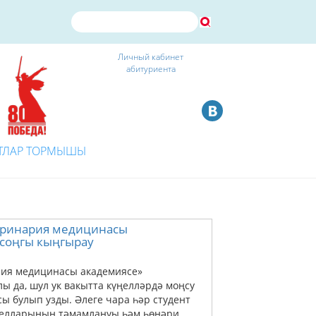
Личный кабинет
абитуриента
ТЛАР ТОРМЫШЫ
теринария медицинасы
соңгы кыңгырау
рия медицинасы академиясе»
 да, шул ук вакытта күңелләрдә моңсу
ы булып узды. Әлеге чара һәр студент
 елларының тәмамлануы һәм һөнәри