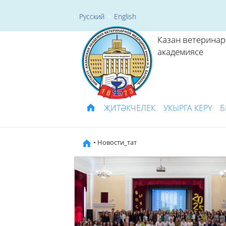
Русский
English
Казан ветерина
академиясе
ҖИТӘКЧЕЛЕК
УКЫРГА КЕРҮ
Б
• Новости_тат