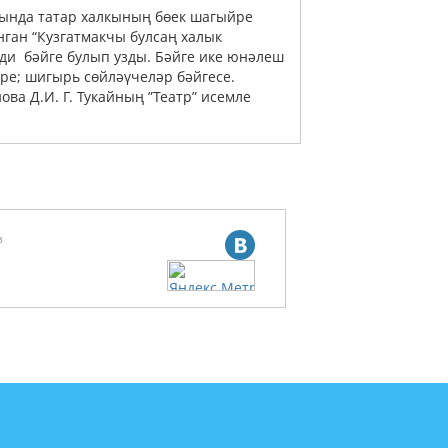
тында татар халкының бөек шагыйре
нган “Кузгатмакчы булсаң халык
ди бәйге булып узды. Бәйге ике юнәлеш
ре; шигырь сөйләүчеләр бәйгесе.
а Д.И. Г. Тукайның ”Театр” исемле
з