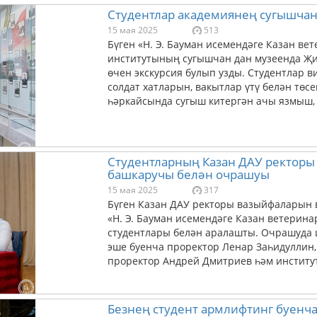
Студентлар академиянең сугышчан
15 мая 2025
513
Бүген «Н. Э. Бауман исемендәге Казан в
институтының сугышчан дан музеенда Җи
өчен экскурсия булып узды. Студентлар в
солдат хатларын, вакытлар үтү белән төс
һәркайсында сугыш китергән ачы язмыш, ч
Студентларның Казан ДАУ ректоры
башкаручы белән очрашуы
15 мая 2025
317
Бүген Казан ДАУ ректоры вазыйфаларын
«Н. Э. Бауман исемендәге Казан ветерин
студентлары белән аралашты. Очрашуда ш
эше буенча проректор Ленар Заһидуллин,
проректор Андрей Дмитриев һәм институт
Безнең студент армлифтинг буенч