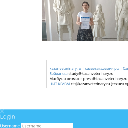
kazanveterinary.ru
|
казветакадемия.рф
|
Са
Бәйләнеш
study@kazanveterinary.ru
Матбугат хезмәте press@kazanveterinary.ru
ЦИТ КГАВМ
cit@kazanveterinary.ru (техник 
Login
Username