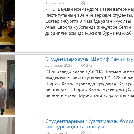
15 мая 2025
356
«Н. Э. Бауман исемендәге Казан ветерин
институтының 104 нче төркеме студенты
Екатеринбургта 3-4 майда узган «Рус язы
Ачык Европа Кубогында җиңүләре белән 
дисциплинасында («Эскалибур» һәм «Хаб»
Студентлар язучы Шәриф Камал му
25 апреля 2025
273
23 апрельдә Казан ДАУ “Н.Э. Бауман исе
академиясе” институтының 121, 122 төрк
Шәриф Камал музеенда булдылар. Экскурс
оештырды. Шәриф Камал музее республи
беренче музей. Музей татар әдәбияты кла
Студентларның “Кузгатмакчы булс
конкурсында катнашуы
24 апреля 2025
216