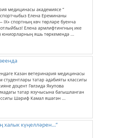
ария медицинасы академиясе ”
, спортчыбыз Елена Ереминаны
 — IX» спортның көч төрләре буенча
котлыйбыз! Елена армлифтингның ике
) юниорларның яшь төркемендә ...
зеенда
мендәге Казан ветеринария медицинасы
ем студентлары татар әдәбияты классигы
ияне доцент Гөлзидә Якупова
кадагы татар язучысына багышланган
ссигы Шәриф Камал яшәгән ...
аң халык күңелләрен…”