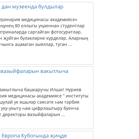
 дан музеенда булдылар
етеринария медицинасы академиясе»
ңүнең 80 еллыгы уңаеннан студентлар
итриналарда саргайган фотосурәтләр,
ен җуйган бүләкләрне күрделәр. Аларның
ынга ашмаган хыяллар, туган ...
 вазыйфаларын вакытлыча
 вакытлыча башкаручы Илшат Нуриев
ария медицинасы академиясе ” институты
улай ук яшьләр сәясәте һәм тәрбия
 уку-укыту һәм цифрлаштыру буенча
 директоры вазыйфаларын ...
а Европа Кубогында җиңде