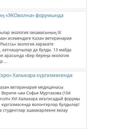
ың «ЭКОволна» форумында
шьләр экология оешмасының ІХ
уман исемендәге Казан ветеринария
ысссь» экологик хәрәкәте
 катнашучылар да булды. 13 майда
 арасында «Бер-береңә экология
 ...
 Expo» Халыкара күргәзмәсендә
 Казан ветеринария медицинасы
 Верипя һәм Софья Муртакова (104
Forum» XVI Халыкара икътисадый форумы
а күргәзмәсендә волонтерлар булдылар!
ә студентлар эшмәкәрлекне яклау