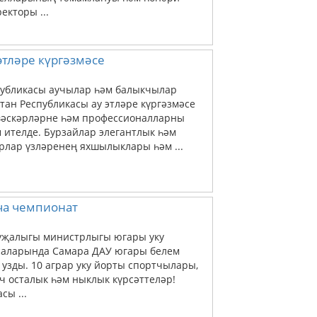
екторы ...
этләре күргәзмәсе
спубликасы аучылар һәм балыкчылар
ан Республикасы ау этләре күргәзмәсе
әвәскәрләрне һәм профессионалларны
 ителде. Бурзайлар элегантлык һәм
рлар үзләренең яхшылыклары һәм ...
ча чемпионат
хуҗалыгы министрлыгы югары уку
саларында Самара ДАУ югары белем
зды. 10 аграр уку йорты спортчылары,
ч осталык һәм ныклык күрсәттеләр!
сы ...