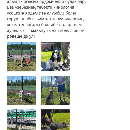
алыштыргысыз ярдәмчеләр булдылар.
Без үзебезнең төбәктә кинология
үсешенә ярдәм итә алуыбыз белән
горурланабыз һәм катнашучыларның
хезмәтен югары бәялибез, алар өчен
аучылык — мавыгу гына түгел, ә яшәү
рәвеше дә ул!