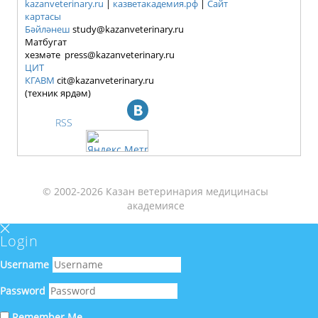
kazanveterinary.ru
|
казветакадемия.рф
|
Сайт
картасы
Бәйләнеш
study@kazanveterinary.ru
Матбугат
хезмәте press@kazanveterinary.ru
ЦИТ
КГАВМ
cit@kazanveterinary.ru
(техник ярдәм)
RSS
© 2002-2026 Казан ветеринария медицинасы
академиясе
Login
Username
Password
Remember Me