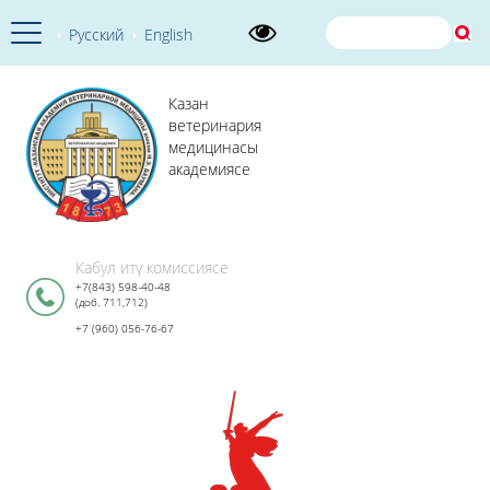
Русский
English
Казан
ветеринария
медицинасы
академиясе
Кабул итү комиссиясе
+7(843) 598-40-48
(доб. 711,712)
+7 (960) 056-76-67