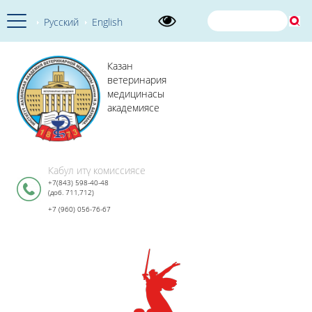
Русский
English
Казан
ветеринария
медицинасы
академиясе
Кабул итү комиссиясе
+7(843) 598-40-48
(доб. 711,712)
+7 (960) 056-76-67