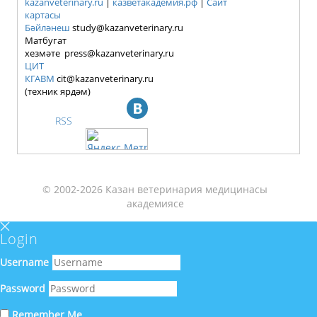
kazanveterinary.ru
|
казветакадемия.рф
|
Сайт
картасы
Бәйләнеш
study@kazanveterinary.ru
Матбугат
хезмәте press@kazanveterinary.ru
ЦИТ
КГАВМ
cit@kazanveterinary.ru
(техник ярдәм)
RSS
© 2002-2026 Казан ветеринария медицинасы
академиясе
Login
Username
Password
Remember Me