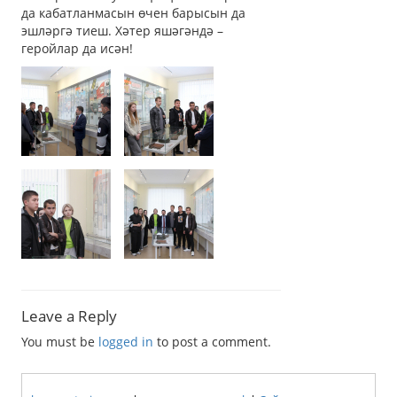
да кабатланмасын өчен барысын да
эшләргә тиеш. Хәтер яшәгәндә –
геройлар да исән!
Leave a Reply
You must be
logged in
to post a comment.