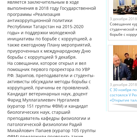
является заключительным в ходе
выполнения в 2018 году Государственной
программы «Реализация
3 декабря 2018
антикоррупционной политики
Совещание кур
Республики Татарстан на 2015-2020
студенческой 
годы» и поддержки молодежной
борьбе с корр
инициативы по борьбе с коррупцией, а
также ежегодному Плану мероприятий,
приуроченных к международному Дню
борьбы с коррупцией 9 декабря.
На совещании, которое открыл и вел
помощник первого проректора по УВР
Р.Ф. Зарипов, преподаватели и студенты-
активисты обсуждали методы борьбы с
3 декабря 2018
коррупцией, причины ее проявлений.
С 30 ноября по
Кандидат ветеринарных наук, доцент
состоялся V Р
Фарид Муллагалиевич Нургалиев
«Открытие тал
(куратор 151 группы ФВМ) и кандидат
биологических наук, старший
преподаватель кафедры физиологии и
патологической физиологии Радий
Михайлович Папаев (куратор 105 группы
ФВМ) предложили проводить такие