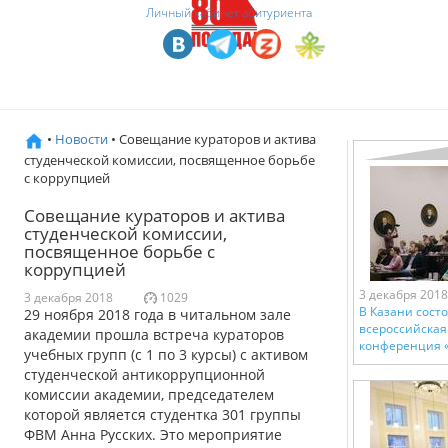
Личный кабинет абитуриента
•
Новости
• Совещание кураторов и актива
студенческой комиссии, посвященное борьбе
с коррупцией
Совещание кураторов и актива
студенческой комиссии,
посвященное борьбе с
коррупцией
3 декабря 2018
3 декабря 2018
1029
В Казани сост
29 ноября 2018 года в читальном зале
всероссийская
академии прошла встреча кураторов
конференция 
учебных групп (с 1 по 3 курсы) с активом
студенческой антикоррупционной
комиссии академии, председателем
которой является студентка 301 группы
ФВМ Анна Русских. Это мероприятие