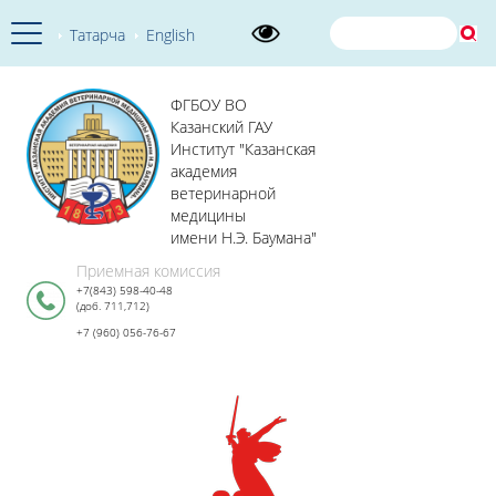
Татарча
English
ФГБОУ ВО
Казанский ГАУ
Институт "Казанская
академия
ветеринарной
медицины
имени Н.Э. Баумана"
Приемная комиссия
+7(843) 598-40-48
(доб. 711,712)
+7 (960) 056-76-67