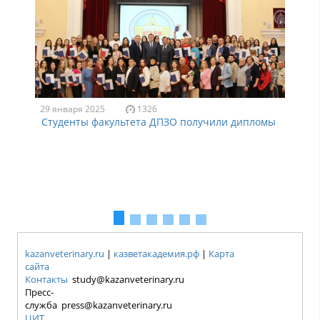
29 января 2025
1326
Студенты факультета ДПЗО получили дипломы
kazanveterinary.ru
|
казветакадемия.рф
|
Карта
сайта
Контакты
study@kazanveterinary.ru
Пресс-
служба press@kazanveterinary.ru
ЦИТ