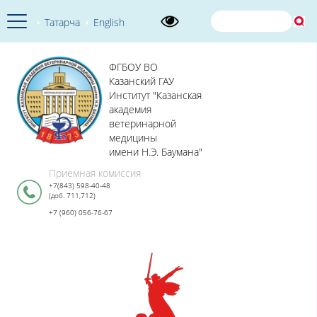
Татарча
English
ФГБОУ ВО
Казанский ГАУ
Институт "Казанская
академия
ветеринарной
медицины
имени Н.Э. Баумана"
Приемная комиссия
+7(843) 598-40-48
(доб. 711,712)
+7 (960) 056-76-67