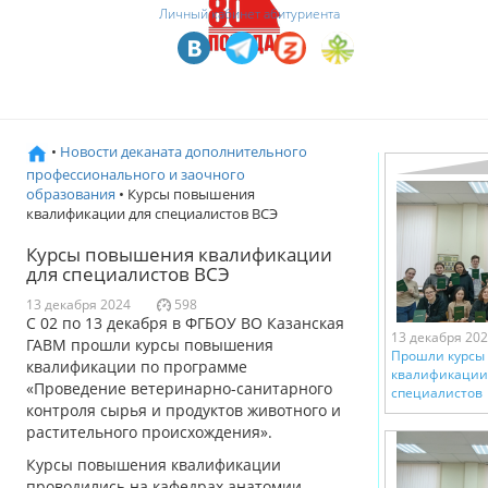
Личный кабинет абитуриента
•
Новости деканата дополнительного
профессионального и заочного
образования
• Курсы повышения
квалификации для специалистов ВСЭ
Курсы повышения квалификации
для специалистов ВСЭ
13 декабря 2024
598
С 02 по 13 декабря в ФГБОУ ВО Казанская
13 декабря 20
ГАВМ прошли курсы повышения
Прошли курсы
квалификации по программе
квалификации
«Проведение ветеринарно-санитарного
специалистов
контроля сырья и продуктов животного и
растительного происхождения».
Курсы повышения квалификации
проводились на кафедрах анатомии,