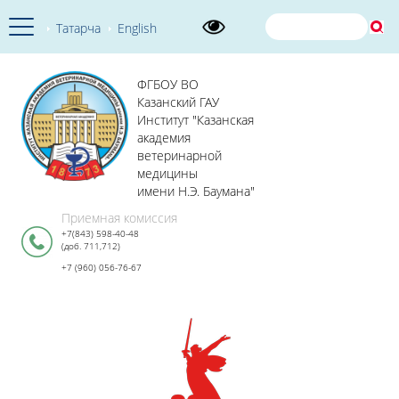
Татарча
English
ФГБОУ ВО
Казанский ГАУ
Институт "Казанская
академия
ветеринарной
медицины
имени Н.Э. Баумана"
Приемная комиссия
+7(843) 598-40-48
(доб. 711,712)
+7 (960) 056-76-67