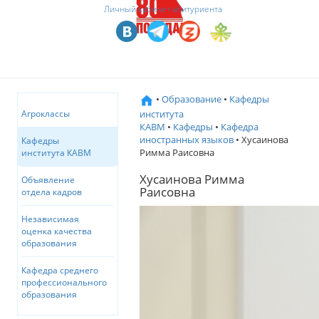
Личный кабинет абитуриента
•
Образование
•
Кафедры
института
Агроклассы
КАВМ
•
Кафедры
•
Кафедра
иностранных языков
• Хусаинова
Кафедры
Римма Раисовна
института КАВМ
Хусаинова Римма
Объявление
Раисовна
отдела кадров
Независимая
оценка качества
образования
Кафедра среднего
профессионального
образования