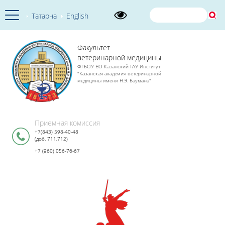
Татарча
English
Факультет
ветеринарной медицины
ФГБОУ ВО Казанский ГАУ Институт
"Казанская академия ветеринарной
медицины имени Н.Э. Баумана"
Приемная комиссия
+7(843) 598-40-48
(доб. 711,712)
+7 (960) 056-76-67