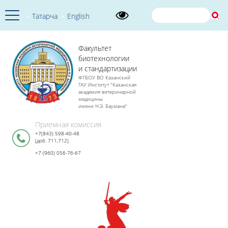
Татарча
English
Факультет
биотехнологии
и стандартизации
ФГБОУ ВО Казанский
ГАУ Институт "Казанская
академия ветеринарной
медицины
имени Н.Э. Баумана"
Приемная комиссия
+7(843) 598-40-48
(доб. 711,712)
+7 (960) 056-76-67