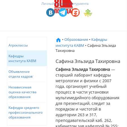
Личный кабинет абитуриента
•
Образование
•
Кафедры
института КАВМ
• Сафина Эльзида
Агроклассы
Тахировна
Кафедры
Сафина Эльзида Тахировна
института КАВМ
Сафина Эльзида Тахировна
—
Объявление
старший лаборант кафедры
отдела кадров
метрологии и физики с 2007
года, организует учебный
Независимая
процесс в части установки
оценка качества
образования
мультимедийного оборудования
для презентаций, следит за
Кафедра среднего
порядком и чистотой в
профессионального
аудитории 263 и 317,
образования
преподавательской каб. 262,
кабинетом зав.кафедрой № 255;