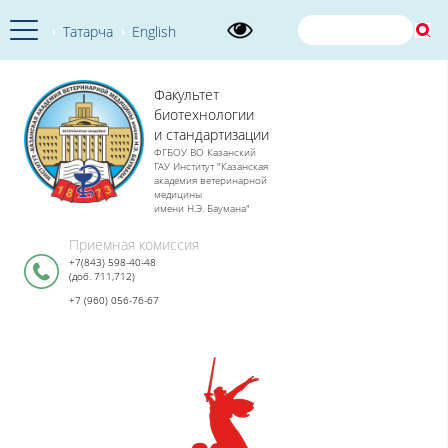
Татарча
English
Факультет
биотехнологии
и стандартизации
ФГБОУ ВО Казанский
ГАУ Институт "Казанская
академия ветеринарной
медицины
имени Н.Э. Баумана"
Приемная комиссия
+7(843) 598-40-48
(доб. 711,712)
+7 (960) 056-76-67