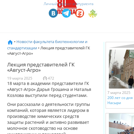
Личный кабинет абитуриента
•
Новости факультета биотехнологии и
стандартизации
• Лекция представителей ГК
«Август-Агро»
Лекция представителей ГК
«Август-Агро»
19 марта 2025
472
18 марта в академии представители ГК
«Август-Агро» Дарья Грошина и Наталья
7 марта 2025
Козлова выступили перед студентами.
200 лет со дн
Насыри
Они рассказали о деятельности группы
компаний, которая является лидером в
производстве химических средств
защиты растений и активно развивает
молочное скотоводство на основе