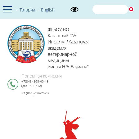
Татарча
English
ФГБОУ ВО
Казанский ГАУ
Институт "Казанская
академия
ветеринарной
медицины
имени Н.Э. Баумана"
Приемная комиссия
+7(843) 598-40-48
(доб. 711,712)
+7 (960) 056-76-67