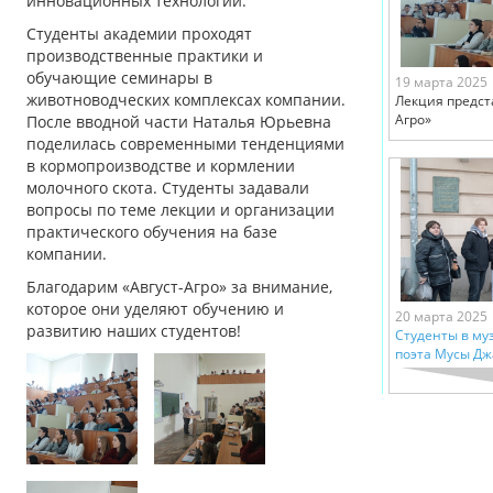
инновационных технологий.
Студенты академии проходят
производственные практики и
обучающие семинары в
19 марта 2025
животноводческих комплексах компании.
Лекция предст
Агро»
После вводной части Наталья Юрьевна
поделилась современными тенденциями
в кормопроизводстве и кормлении
молочного скота. Студенты задавали
вопросы по теме лекции и организации
практического обучения на базе
компании.
Благодарим «Август-Агро» за внимание,
которое они уделяют обучению и
20 марта 2025
развитию наших студентов!
Студенты в му
поэта Мусы Д