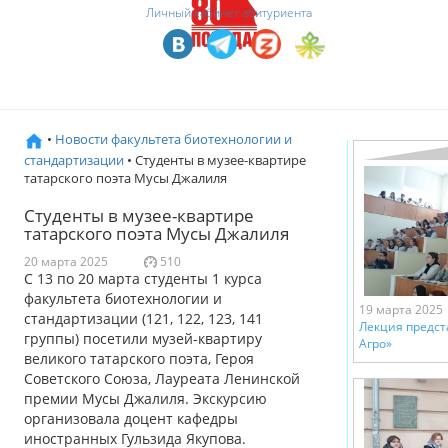
Личный кабинет абитуриента
•
Новости факультета биотехнологии и
стандартизации
• Студенты в музее-квартире
татарского поэта Мусы Джалиля
Студенты в музее-квартире
татарского поэта Мусы Джалиля
20 марта 2025
510
С 13 по 20 марта студенты 1 курса
факультета биотехнологии и
19 марта 2025
стандартизации (121, 122, 123, 141
Лекция предст
группы) посетили музей-квартиру
Агро»
великого татарского поэта, Героя
Советского Союза, Лауреата Ленинской
премии Мусы Джалиля. Экскурсию
организовала доцент кафедры
иностранных Гульзида Якупова.