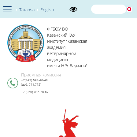
Татарча
English
ФГБОУ ВО
Казанский ГАУ
Институт "Казанская
академия
ветеринарной
медицины
имени Н.Э. Баумана"
Приемная комиссия
+7(843) 598-40-48
(доб. 711,712)
+7 (960) 056-76-67