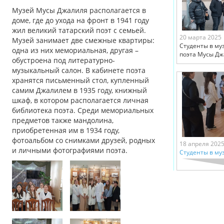
Музей Мусы Джалиля располагается в
доме, где до ухода на фронт в 1941 году
жил великий татарский поэт с семьей.
20 марта 2025
Музей занимает две смежные квартиры:
Студенты в му
одна из них мемориальная, другая –
поэта Мусы Д
обустроена под литературно-
музыкальный салон. В кабинете поэта
хранятся письменный стол, купленный
самим Джалилем в 1935 году, книжный
шкаф, в котором располагается личная
библиотека поэта. Среди мемориальных
предметов также мандолина,
приобретенная им в 1934 году,
фотоальбом со снимками друзей, родных
18 апреля 202
и личными фотографиями поэта.
Студенты в му