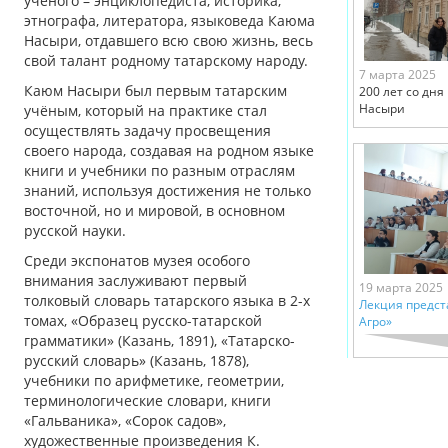
ученого – энциклопедиста, историка,
этнографа, литератора, языковеда Каюма
Насыри, отдавшего всю свою жизнь, весь
свой талант родному татарскому народу.
7 марта 2025
Каюм Насыри был первым татарским
200 лет со дн
Насыри
учёным, который на практике стал
осуществлять задачу просвещения
своего народа, создавая на родном языке
книги и учебники по разным отраслям
знаний, используя достижения не только
восточной, но и мировой, в основном
русской науки.
Среди экспонатов музея особого
внимания заслуживают первый
19 марта 2025
толковый словарь татарского языка в 2-х
Лекция предст
томах, «Образец русско-татарской
Агро»
грамматики» (Казань, 1891), «Татарско-
русский словарь» (Казань, 1878),
учебники по арифметике, геометрии,
терминологические словари, книги
«Гальваника», «Сорок садов»,
художественные произведения К.