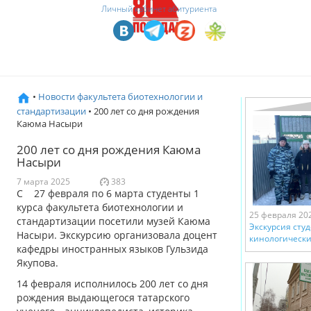
Личный кабинет абитуриента
•
Новости факультета биотехнологии и
стандартизации
• 200 лет со дня рождения
Каюма Насыри
200 лет со дня рождения Каюма
Насыри
7 марта 2025
383
С 27 февраля по 6 марта студенты 1
курса факультета биотехнологии и
25 февраля 20
стандартизации посетили музей Каюма
Экскурсия сту
Насыри. Экскурсию организовала доцент
кинологическ
кафедры иностранных языков Гульзида
Якупова.
14 февраля исполнилось 200 лет со дня
рождения выдающегося татарского