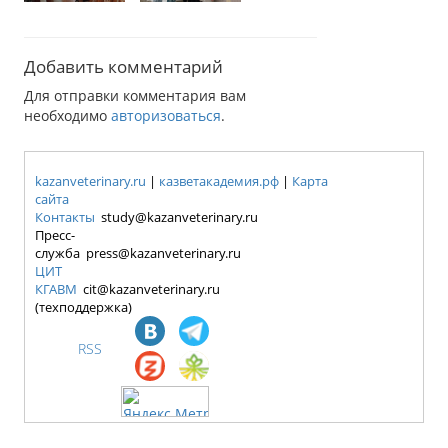
Добавить комментарий
Для отправки комментария вам
необходимо
авторизоваться
.
kazanveterinary.ru
|
казветакадемия.рф
|
Карта
сайта
Контакты
study@kazanveterinary.ru
Пресс-
служба press@kazanveterinary.ru
ЦИТ
КГАВМ
cit@kazanveterinary.ru
(техподдержка)
RSS