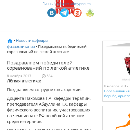
Личный кабинет абитуриента
•
Новости кафедры
физвоспитания
• Поздравляем победителей
соревнований по легкой атлетике
Поздравляем победителей
соревнований по легкой атлетике
8 ноября 2017
584
Лёгкая атлетика:
8 ноября 2017
Поздравляем сотрудников академии-
Соревнования 
борьбе, армсп
Доцента Пахомова Г.А. кафедры терапии,
преподавателя Абдуллина Г.Х. кафедры
физического воспитания, участвовавших
на чемпионате РФ по лёгкой атлетики
среди ветеранов.