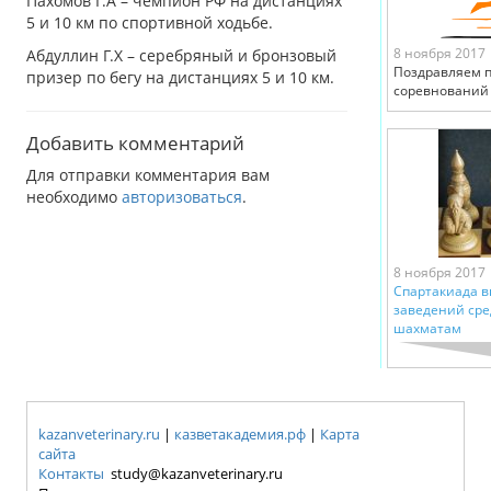
Пахомов Г.А – чемпион РФ на дистанциях
5 и 10 км по спортивной ходьбе.
8 ноября 2017
Абдуллин Г.Х – серебряный и бронзовый
Поздравляем 
призер по бегу на дистанциях 5 и 10 км.
соревнований 
Добавить комментарий
Для отправки комментария вам
необходимо
авторизоваться
.
8 ноября 2017
Спартакиада 
заведений сре
шахматам
kazanveterinary.ru
|
казветакадемия.рф
|
Карта
сайта
Контакты
study@kazanveterinary.ru