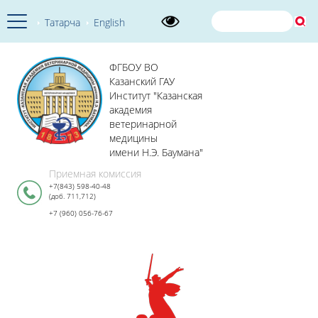
Татарча
English
ФГБОУ ВО
Казанский ГАУ
Институт "Казанская
академия
ветеринарной
медицины
имени Н.Э. Баумана"
Приемная комиссия
+7(843) 598-40-48
(доб. 711,712)
+7 (960) 056-76-67