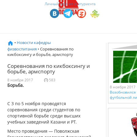
Личный кабинет абитуриента
•
Новости кафедры
физвоспитания
• Соревнования по
кикбоксингу и борьбе, армспорту
Соревнования по кикбоксингу и
борьбе, армспорту
8 ноября 2017
583
Борьба.
8 ноября 2017
Возобновился 
футбольной ли
С 3 по 5 ноября проводятся
соревнования среди студентов по
спортивной борьбе среди высших
учебных заведений Казани и РТ.
Место проведения — Поволжская