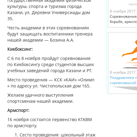
Государственная академия физической
культуры, спорта и туризма города
8 ноября 2017
Казани, ул. Деревни Универсиады дом
Соревнования 
35.
борьбе, армсп
Честь академии в этих соревнованиях
будут защищать воспитанники тренера
нашей академии — Бозина А.А.
Кикбоксинг:
С 6 по 8 ноября пройдут соревнования
по Кикбоксингу среди студентов высших
учебных заведений города Казани и РТ.
8 ноября 2017
Поздравляем 
Место проведения — КСК «КАИ» «Олимп
соревнований 
» по адресу ул. Чистопольская дом 165.
Желаем удачного выступления
спортсменам нашей академии.
Армспорт:
16 ноября состоится первенство КГАВМ
по армспорту.
Сесто проведения: цокольный этаж