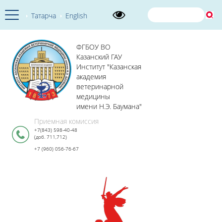
Татарча
English
ФГБОУ ВО
Казанский ГАУ
Институт "Казанская
академия
ветеринарной
медицины
имени Н.Э. Баумана"
Приемная комиссия
+7(843) 598-40-48
(доб. 711,712)
+7 (960) 056-76-67