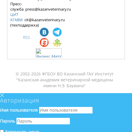
Пресс-
служба press@kazanveterinary.ru
ЦИТ
КГАВМ
cit@kazanveterinary.ru
(техподдержка)
RSS
© 2002-2026 ФГБОУ ВО Казанский ГАУ Институт
"Казанская академия ветеринарной медицины
имени Н.Э. Баумана"
Авторизация
Имя пользователя
Пароль
Запомнить меня