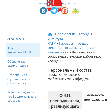
Личный кабинет абитуриента
•
Образование
•
Кафедры
института
Агроклассы
КАВМ
•
Кафедры
•
Кафедра
микробиологии, вирусологии и
Кафедры
иммунологии
• Персональный
института КАВМ
состав педагогических работников
кафедры
Объявление
отдела кадров
Персональный состав
педагогических
Независимая
работников кафедры
оценка качества
образования
Кафедра среднего
Ф.И.О.
Должность
профессионального
преподавателя
преподавателя,
образования
реализующего