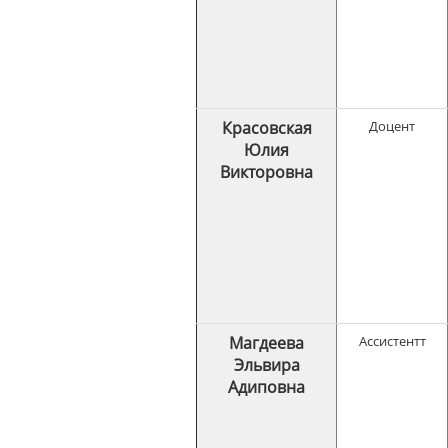
Красовская
Доцент
Юлия
Викторовна
Магдеева
Ассистентт
Эльвира
Адиповна