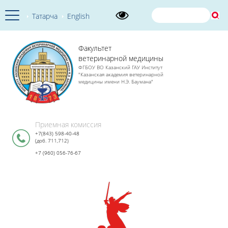
Татарча
English
Факультет
ветеринарной медицины
ФГБОУ ВО Казанский ГАУ Институт
"Казанская академия ветеринарной
медицины имени Н.Э. Баумана"
Приемная комиссия
+7(843) 598-40-48
(доб. 711,712)
+7 (960) 056-76-67