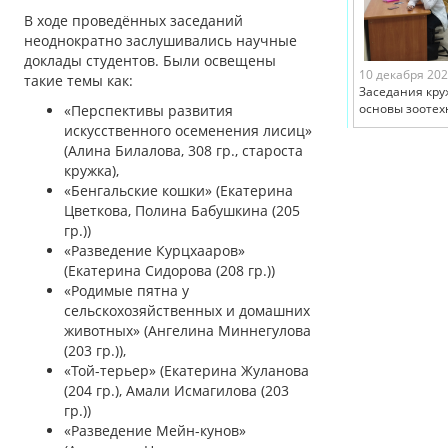
В ходе проведённых заседаний
неоднократно заслушивались научные
доклады студентов. Были освещены
10 декабря 20
такие темы как:
Заседания кру
основы зоотех
«Перспективы развития
искусственного осеменения лисиц»
(Алина Билалова, 308 гр., староста
кружка),
«Бенгальские кошки» (Екатерина
Цветкова, Полина Бабушкина (205
гр.))
«Разведение Курцхааров»
(Екатерина Сидорова (208 гр.))
«Родимые пятна у
сельскохозяйственных и домашних
животных» (Ангелина Миннегулова
(203 гр.)),
«Той-терьер» (Екатерина Жуланова
(204 гр.), Амали Исмагилова (203
гр.))
«Разведение Мейн-кунов»