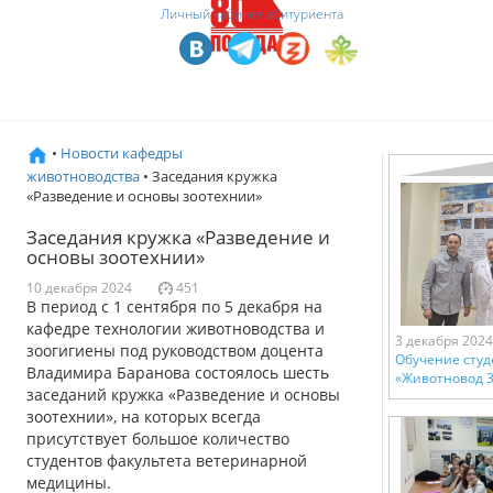
Личный кабинет абитуриента
•
Новости кафедры
животноводства
• Заседания кружка
«Разведение и основы зоотехнии»
Заседания кружка «Разведение и
основы зоотехнии»
10 декабря 2024
451
В период с 1 сентября по 5 декабря на
кафедре технологии животноводства и
3 декабря 2024
зоогигиены под руководством доцента
Обучение студ
Владимира Баранова состоялось шесть
«Животновод 3
заседаний кружка «Разведение и основы
зоотехнии», на которых всегда
присутствует большое количество
студентов факультета ветеринарной
медицины.