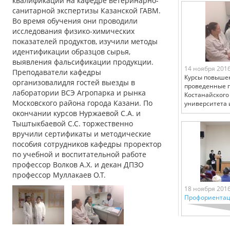
квалификации на кафедре ветеринарно-
санитарной экспертизы Казанской ГАВМ.
Во время обучения они проводили
исследования физико-химических
показателей продуктов, изучили методы
идентификации образцов сырья,
выявления фальсификации продукции.
14 ноября 201
Преподаватели кафедры
Курсы повыше
организовалидля гостей выезды в
проведенные 
лаборатории ВСЭ Агропарка и рынка
Костанайского
Московского района города Казани. По
университета 
окончании курсов Нуржаевой С.А. и
Тыштыкбаевой С.С. торжественно
вручили сертификаты и методические
пособия сотрудников кафедры проректор
по учебной и воспитательной работе
профессор Волков А.Х. и декан ДПЗО
профессор Муллакаев О.Т.
18 ноября 201
Профориентац