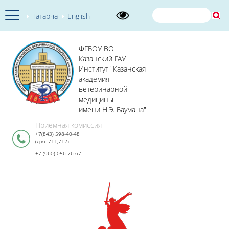
Татарча
English
ФГБОУ ВО
Казанский ГАУ
Институт "Казанская
академия
ветеринарной
медицины
имени Н.Э. Баумана"
Приемная комиссия
+7(843) 598-40-48
(доб. 711,712)
+7 (960) 056-76-67