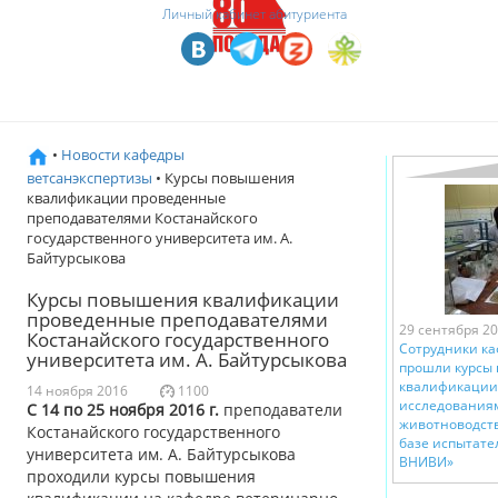
Личный кабинет абитуриента
•
Новости кафедры
ветсанэкспертизы
• Курсы повышения
квалификации проведенные
преподавателями Костанайского
государственного университета им. А.
Байтурсыкова
Курсы повышения квалификации
проведенные преподавателями
29 сентября 2
Костанайского государственного
Сотрудники к
университета им. А. Байтурсыкова
прошли курсы
квалификации
14 ноября 2016
1100
исследованиям
С 14 по 25 ноября 2016 г.
преподаватели
животноводств
Костанайского государственного
базе испытате
университета им. А. Байтурсыкова
ВНИВИ»
проходили курсы повышения