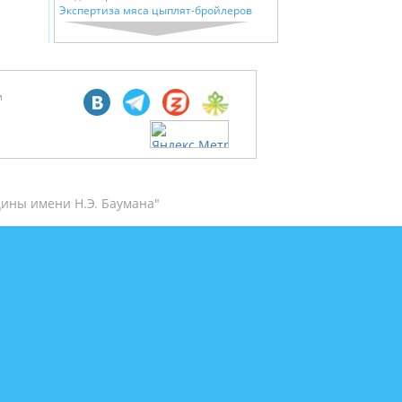
Экспертиза мяса цыплят-бройлеров
м
ины имени Н.Э. Баумана"