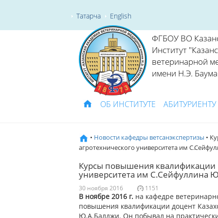
Татарча
English
ФГБОУ ВО Казан
Институт "Казан
ветеринарной м
имени Н.Э. Баума
ОБ ИНСТИТУТЕ
АБИТУРИЕНТУ
•
Новости кафедры ветсанэкспертизы
• К
агротехнического университета им С.Сейфул
Курсы повышения квалификации п
университета им С.Сейфуллина Ю
30 ноября 2016
1151
В ноябре 2016 г.
на кафедре ветеринарно
повышения квалификации доцент Казахс
Ю.А.Балджи. Он побывал на практически