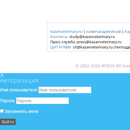
kazanveterinary.ru
|
казветакадемия.рф
|
Ка
Контакты
study@kazanveterinary.ru
Пресс-служба press@kazanveterinary.ru
ЦИТ КГАВМ
cit@kazanveterinary.ru (техпод
© 2002-2026 ФГБОУ ВО Каз
Авторизация
Имя пользователя
Пароль
Запомнить меня