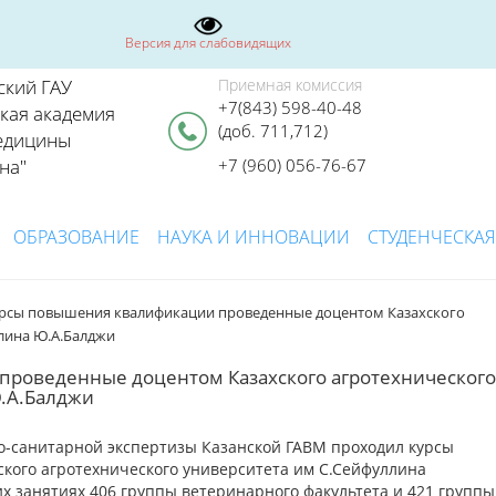
Версия для слабовидящих
ский ГАУ
Приемная комиссия
+7(843) 598-40-48
ская академия
(доб. 711,712)
едицины
на"
+7 (960) 056-76-67
ОБРАЗОВАНИЕ
НАУКА И ИННОВАЦИИ
СТУДЕНЧЕСКАЯ
урсы повышения квалификации проведенные доцентом Казахского
лина Ю.А.Балджи
роведенные доцентом Казахского агротехнического
.А.Балджи
-санитарной экспертизы Казанской ГАВМ проходил курсы
кого агротехнического университета им С.Сейфуллина
х занятиях 406 группы ветеринарного факультета и 421 группы