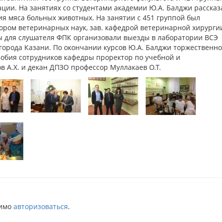
ации. На занятиях со студентами академии Ю.А. Балджи рассказ
я мяса больных животных. На занятии с 451 группой был
ором ветеринарных наук, зав. кафедрой ветеринарной хирурги
ы для слушателя ФПК организовали выезды в лаборатории ВСЭ
города Казани. По окончании курсов Ю.А. Балджи торжественно
собия сотрудников кафедры проректор по учебной и
в А.Х. и декан ДПЗО профессор Муллакаев О.Т.
димо
авторизоваться
.