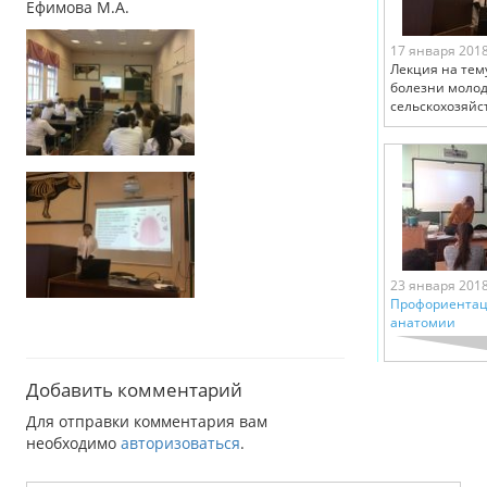
Ефимова М.А.
17 января 201
Лекция на тем
болезни моло
сельскохозяйс
23 января 201
Профориентац
анатомии
Добавить комментарий
Для отправки комментария вам
необходимо
авторизоваться
.