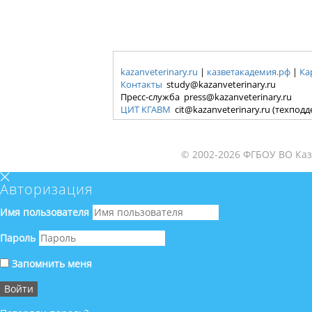
kazanveterinary.ru
|
казветакадемия.рф
|
Ка
Контакты
study@kazanveterinary.ru
Пресс-служба press@kazanveterinary.ru
ЦИТ КГАВМ
cit@kazanveterinary.ru (техпод
© 2002-2026 ФГБОУ ВО Каз
Авторизация
Имя пользователя
Пароль
Запомнить меня