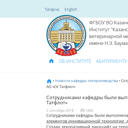
Татарча
English
ФГБОУ ВО Казан
Институт "Казан
ветеринарной м
имени Н.Э. Баума
ОБ ИНСТИТУТЕ
АБИТУРИЕНТУ
•
Новости кафедры техпроизводства
• Со
АО «СК Татфлот»
Сотрудниками кафедры были выпо
Татфлот»
3 сентября 2018
1466
Сотрудниками кафедры были выполнена х
элементов инновационной технологии д
Создан декоративный ландшафт на терр