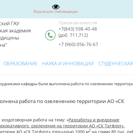
Версия для слабовидящих
ский ГАУ
Приемная комиссия
+7(843) 598-40-48
ская академия
(доб. 711,712)
едицины
на"
+7 (960) 056-76-67
ОБРАЗОВАНИЕ
НАУКА И ИННОВАЦИИ
СТУДЕНЧЕСКАЯ
трудниками кафедры были выполнена работа по озеленению территор
лнена работа по озеленению территории АО «СК
оздоговорная работа на тему: «
Разработка и внедрение
екоративного озеленения на территории АО «СК Татфлот».
2
итории АО «СК Татфлот» площадью 1000 м
на сумму 80 тыс. ру