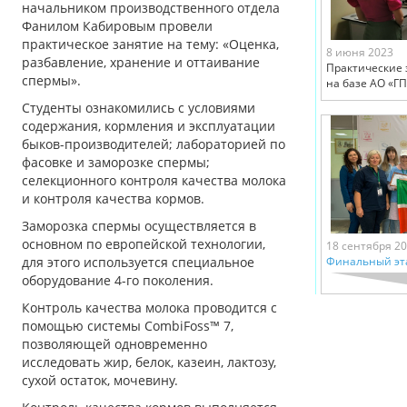
начальником производственного отдела
Фанилом Кабировым провели
практическое занятие на тему: «Оценка,
8 июня 2023
разбавление, хранение и оттаивание
Практические 
спермы».
на базе АО «Г
Студенты ознакомились с условиями
содержания, кормления и эксплуатации
быков-производителей; лабораторией по
фасовке и заморозке спермы;
селекционного контроля качества молока
и контроля качества кормов.
Заморозка спермы осуществляется в
основном по европейской технологии,
18 сентября 2
для этого используется специальное
Финальный эт
оборудование 4-го поколения.
Контроль качества молока проводится с
помощью системы CombiFoss™ 7,
позволяющей одновременно
исследовать жир, белок, казеин, лактозу,
сухой остаток, мочевину.