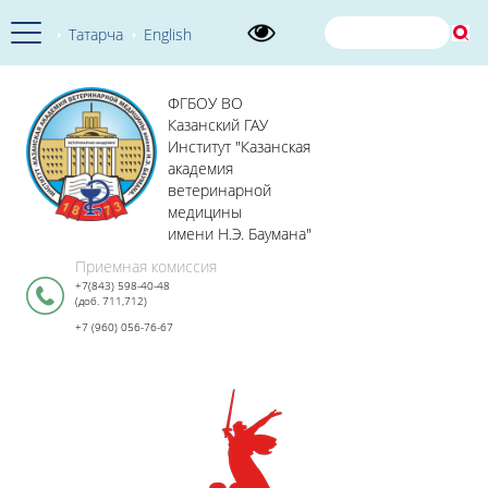
Татарча
English
ФГБОУ ВО
Казанский ГАУ
Институт "Казанская
академия
ветеринарной
медицины
имени Н.Э. Баумана"
Приемная комиссия
+7(843) 598-40-48
(доб. 711,712)
+7 (960) 056-76-67