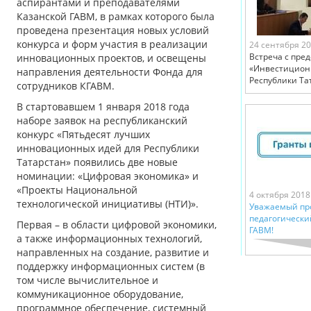
аспирантами и преподавателями
Казанской ГАВМ, в рамках которого была
проведена презентация новых условий
конкурса и форм участия в реализации
24 сентября 2
Встреча с пре
инновационных проектов, и освещены
«Инвестицион
направления деятельности Фонда для
Республики Та
сотрудников КГАВМ.
В стартовавшем 1 января 2018 года
наборе заявок на республиканский
конкурс «Пятьдесят лучших
инновационных идей для Республики
Татарстан» появились две новые
номинации: «Цифровая экономика» и
«Проекты Национальной
4 октября 2018
технологической инициативы (НТИ)».
Уважаемый пр
педагогически
Первая – в области цифровой экономики,
ГАВМ!
а также информационных технологий,
направленных на создание, развитие и
поддержку информационных систем (в
том числе вычислительное и
коммуникационное оборудование,
программное обеспечение, системный