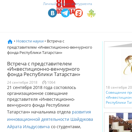
Личный кабинет абитуриента
•
Новости науки
• Встреча с
представителем «Инвестиционно-венчурного
фонда Республики Татарстан»
Встреча с представителем
«Инвестиционно-венчурного
фонда Республики Татарстан»
24 сентября 2018
1064
21 сентября 2018 года состоялось
18 сентября 2
Cовещание пр
организационное совещание
«Инвестицион
представителя «Инвестиционно-
Республики Та
венчурного фонда Республики
Татарстан» начальника отдела
развития
инновационной деятельности
Шайдукова
Айрата Ильдусовича
со студентами,