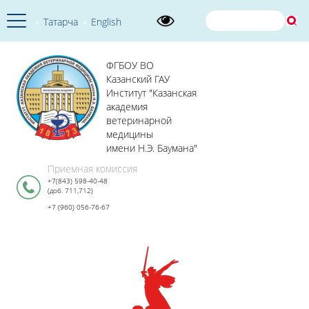
Татарча
English
ФГБОУ ВО
Казанский ГАУ
Институт "Казанская
академия
ветеринарной
медицины
имени Н.Э. Баумана"
Приемная комиссия
+7(843) 598-40-48
(доб. 711,712)
+7 (960) 056-76-67