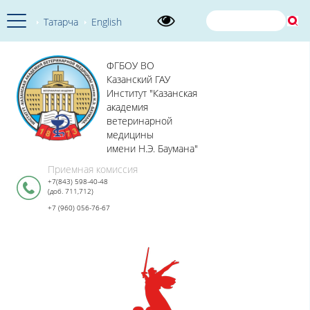
Татарча
English
ФГБОУ ВО
Казанский ГАУ
Институт "Казанская
академия
ветеринарной
медицины
имени Н.Э. Баумана"
Приемная комиссия
+7(843) 598-40-48
(доб. 711,712)
+7 (960) 056-76-67