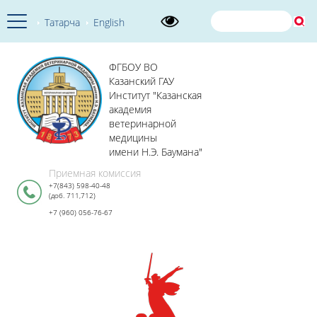
Татарча
English
ФГБОУ ВО
Казанский ГАУ
Институт "Казанская
академия
ветеринарной
медицины
имени Н.Э. Баумана"
Приемная комиссия
+7(843) 598-40-48
(доб. 711,712)
+7 (960) 056-76-67