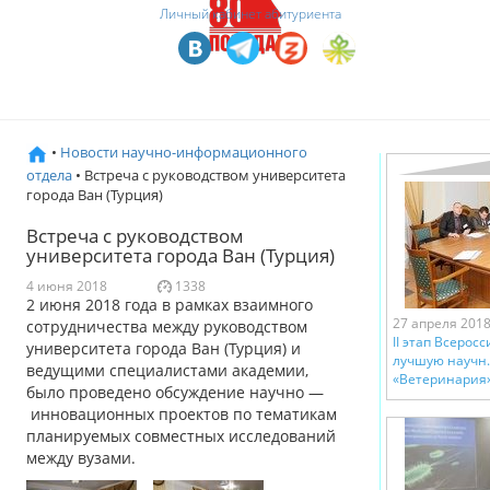
Личный кабинет абитуриента
•
Новости научно-информационного
отдела
• Встреча с руководством университета
города Ван (Турция)
Встреча с руководством
университета города Ван (Турция)
4 июня 2018
1338
2 июня 2018 года в рамках взаимного
27 апреля 201
сотрудничества между руководством
II этап Всерос
университета города Ван (Турция) и
лучшую научн.
ведущими специалистами академии,
«Ветеринария»
было проведено обсуждение научно —
инновационных проектов по тематикам
планируемых совместных исследований
между вузами.