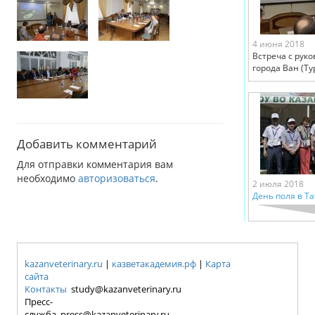
4 июня 2018
Встреча с рук
города Ван (Ту
Добавить комментарий
Для отправки комментария вам
необходимо
авторизоваться
.
2 июля 2018
День поля в Т
kazanveterinary.ru
|
казветакадемия.рф
|
Карта
сайта
Контакты
study@kazanveterinary.ru
Пресс-
служба press@kazanveterinary.ru