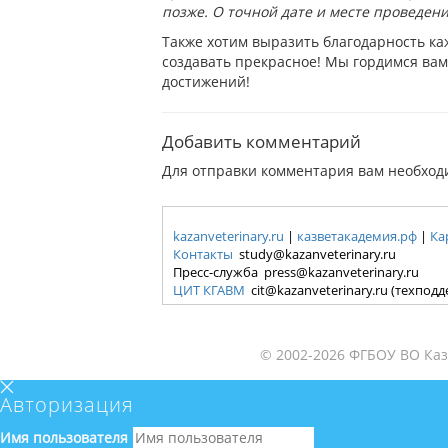
позже. О точной дате и месте проведен
Также хотим выразить благодарность ка
создавать прекрасное! Мы гордимся вам
достижений!
Добавить комментарий
Для отправки комментария вам необхо
kazanveterinary.ru
|
казветакадемия.рф
|
Ка
Контакты
study@kazanveterinary.ru
Пресс-служба press@kazanveterinary.ru
ЦИТ КГАВМ
cit@kazanveterinary.ru (техпод
© 2002-2026 ФГБОУ ВО Каз
Авторизация
Имя пользователя