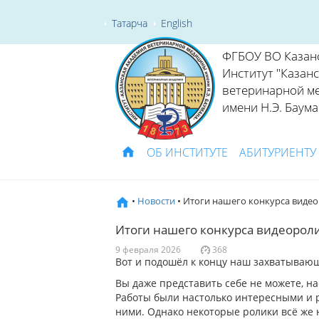
Татарча
English
ФГБОУ ВО Казан
Институт "Казан
ветеринарной м
имени Н.Э. Баума
ОБ ИНСТИТУТЕ
АБИТУРИЕНТУ
•
Новости
• Итоги нашего конкурса видео
Итоги нашего конкурса видеорол
9 февраля 2026
368
Вот и подошёл к концу наш захватывающ
Вы даже представить себе не можете, н
Работы были настолько интересными и 
ними. Однако некоторые ролики всё же н