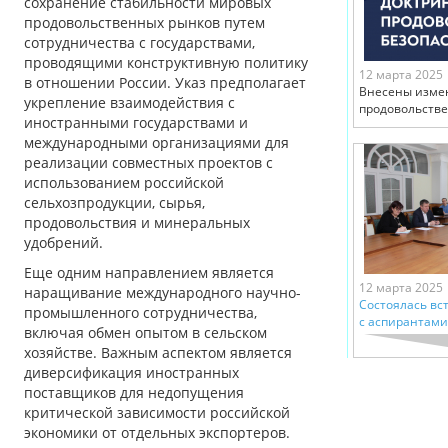
сохранение стабильности мировых
продовольственных рынков путем
сотрудничества с государствами,
проводящими конструктивную политику
12 марта 2025
в отношении России. Указ предполагает
Внесены изме
укрепление взаимодействия с
продовольстве
иностранными государствами и
международными организациями для
реализации совместных проектов с
использованием российской
сельхозпродукции, сырья,
продовольствия и минеральных
удобрений.
Еще одним направлением является
12 марта 2025
наращивание международного научно-
Состоялась вс
промышленного сотрудничества,
с аспирантами
включая обмен опытом в сельском
хозяйстве. Важным аспектом является
диверсификация иностранных
поставщиков для недопущения
критической зависимости российской
экономики от отдельных экспортеров.