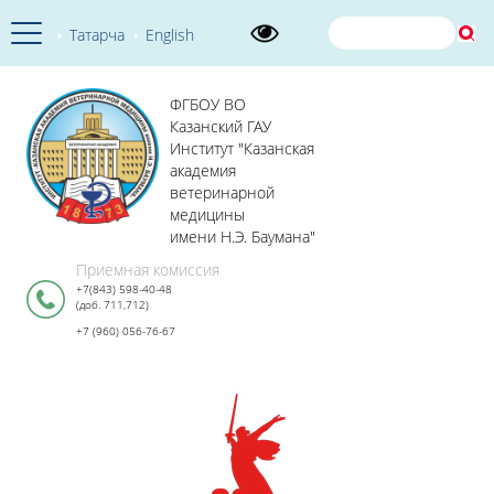
Татарча
English
ФГБОУ ВО
Казанский ГАУ
Институт "Казанская
академия
ветеринарной
медицины
имени Н.Э. Баумана"
Приемная комиссия
+7(843) 598-40-48
(доб. 711,712)
+7 (960) 056-76-67