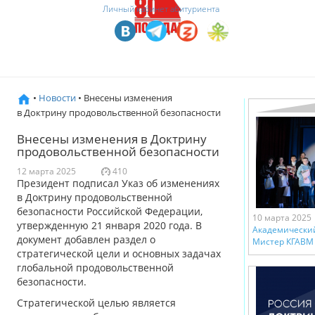
Личный кабинет абитуриента
•
Новости
• Внесены изменения
в Доктрину продовольственной безопасности
Внесены изменения в Доктрину
продовольственной безопасности
12 марта 2025
410
Президент подписал Указ об изменениях
в Доктрину продовольственной
безопасности Российской Федерации,
10 марта 2025
утвержденную 21 января 2020 года. В
Академический
документ добавлен раздел о
Мистер КГАВМ 
стратегической цели и основных задачах
глобальной продовольственной
безопасности.
Стратегической целью является