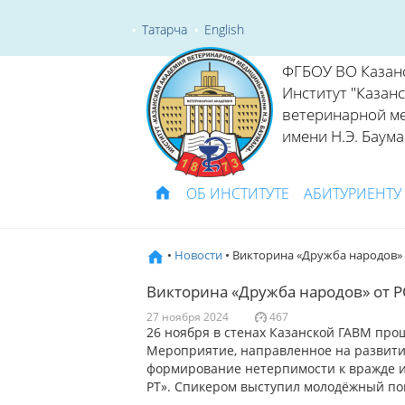
Татарча
English
ФГБОУ ВО Казан
Институт "Казан
ветеринарной м
имени Н.Э. Баума
ОБ ИНСТИТУТЕ
АБИТУРИЕНТУ
•
Новости
• Викторина «Дружба народов»
Викторина «Дружба народов» от 
27 ноября 2024
467
26 ноября в стенах Казанской ГАВМ прош
Мероприятие, направленное на развити
формирование нетерпимости к вражде и
РТ». Спикером выступил молодёжный по