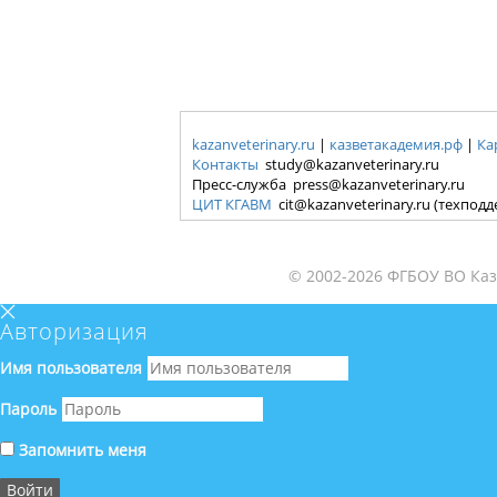
kazanveterinary.ru
|
казветакадемия.рф
|
Ка
Контакты
study@kazanveterinary.ru
Пресс-служба press@kazanveterinary.ru
ЦИТ КГАВМ
cit@kazanveterinary.ru (техпод
© 2002-2026 ФГБОУ ВО Каз
Авторизация
Имя пользователя
Пароль
Запомнить меня