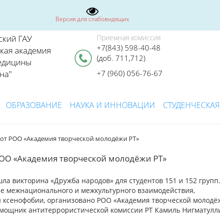
Версия для слабовидящих
ский ГАУ
Приемная комиссия
+7(843) 598-40-48
ская академия
(доб. 711,712)
едицины
на"
+7 (960) 056-76-67
ОБРАЗОВАНИЕ
НАУКА И ИННОВАЦИИ
СТУДЕНЧЕСКАЯ
 от РОО «Академия творческой молодёжи РТ»
РОО «Академия творческой молодёжи РТ»
ла викторина «Дружба народов» для студентов 151 и 152 групп
е межнационального и межкультурного взаимодействия,
 ксенофобии, организовано РОО «Академия творческой молодё
мощник антитеррористической комиссии РТ Камиль Нигматулл