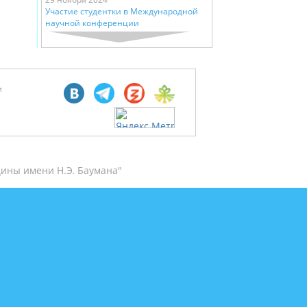
Участие студентки в Международной
научной конференции
м
ины имени Н.Э. Баумана"