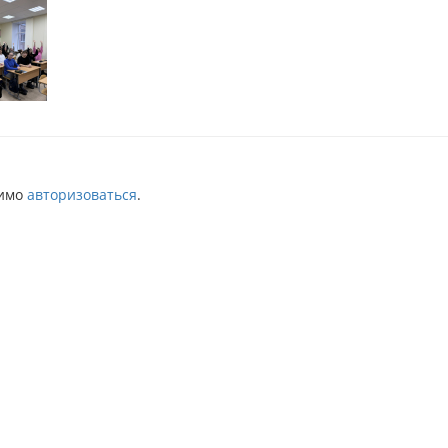
димо
авторизоваться
.