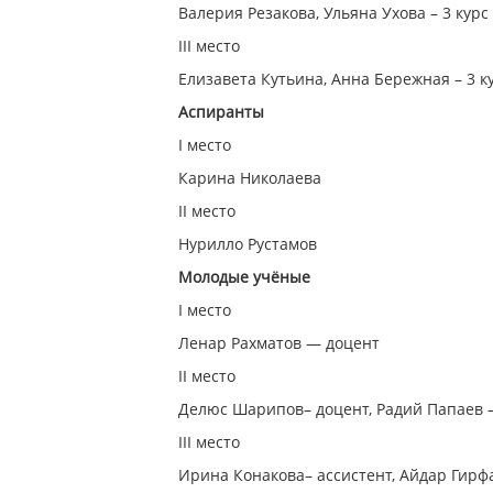
Валерия Резакова, Ульяна Ухова – 3 кур
III место
Елизавета Кутьина, Анна Бережная – 3 к
Аспиранты
I место
Карина Николаева
II место
Нурилло Рустамов
Молодые учёные
I место
Ленар Рахматов — доцент
II место
Делюс Шарипов– доцент, Радий Папаев 
III место
Ирина Конакова– ассистент, Айдар Гирф