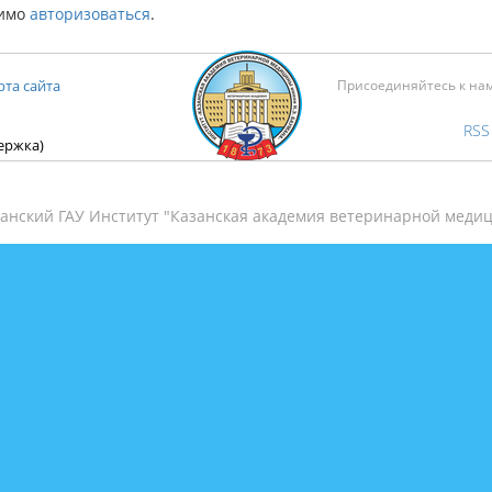
димо
авторизоваться
.
рта сайта
Присоединяйтесь к на
RSS
держка)
анский ГАУ Институт "Казанская академия ветеринарной медиц