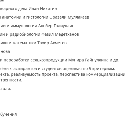
инарного дела Иван Никитин
й анатомии и гистологии Оразали Муллакаев
гии и иммунологии Альбер Галиуллин
гии и радиобиологии Фазил Медетханов
зики и математики Тахир Ахметов
янова
 и переработки сельхозпродукции Мунира Гайнуллина и др.
ёных, аспирантов и студентов оценивая по 5 критериям:
оекта, реализуемость проекта, перспектива коммерциализации
ственности.
стали:
обучения