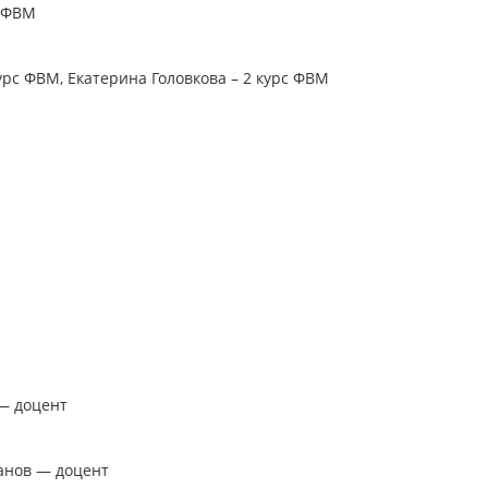
с ФВМ
урс ФВМ, Екатерина Головкова – 2 курс ФВМ
— доцент
анов — доцент