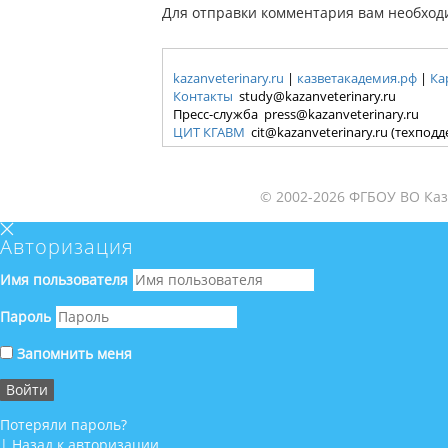
Для отправки комментария вам необхо
kazanveterinary.ru
|
казветакадемия.рф
|
Ка
Контакты
study@kazanveterinary.ru
Пресс-служба press@kazanveterinary.ru
ЦИТ КГАВМ
cit@kazanveterinary.ru (техпод
© 2002-2026 ФГБОУ ВО Каз
Авторизация
Имя пользователя
Пароль
Запомнить меня
Потеряли пароль?
|
Назад к авторизации