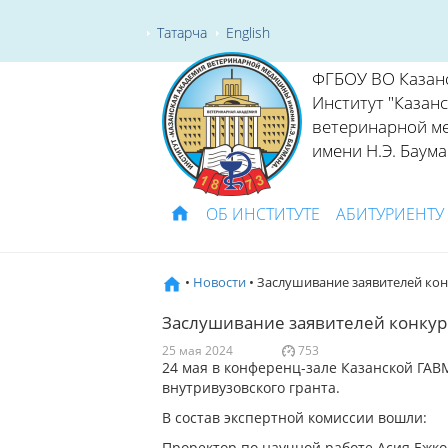
Татарча
English
ФГБОУ ВО Казан
Институт "Казан
ветеринарной м
имени Н.Э. Баума
ОБ ИНСТИТУТЕ
АБИТУРИЕНТУ
•
Новости
• Заслушивание заявителей кон
Заслушивание заявителей конкурс
25 мая 2024
753
24 мая в конференц-зале Казанской ГАВ
внутривузовского гранта.
В состав экспертной комиссии вошли:
Проректор по научной работе Асия Ежко