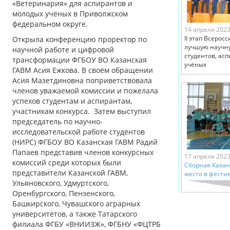
«Ветеринария» для аспирантов и
молодых учёных в Приволжском
федеральном округе.
14 апреля 202
II этап Всерос
Открыла конференцию проректор по
лучшую научну
научной работе и цифровой
студентов, ас
трансформации ФГБОУ ВО Казанская
учёных
ГАВМ Асия Ежкова. В своём обращении
Асия Мазетдиновна поприветствовала
членов уважаемой комиссии и пожелала
успехов студентам и аспирантам,
участникам конкурса. Затем выступил
председатель по научно-
исследовательской работе студентов
(НИРС) ФГБОУ ВО Казанская ГАВМ Радий
Папаев представив членов конкурсных
17 апреля 202
комиссий среди которых были
Сборная Казан
представители Казанской ГАВМ,
место в фести
Ульяновского, Удмуртского,
Оренбургского, Пензенского,
Башкирского, Чувашского аграрных
университетов, а также Татарского
филиала ФГБУ «ВНИИЗЖ», ФГБНУ «ФЦТРБ