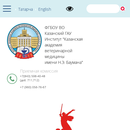
Татарча
English
ФГБОУ ВО
Казанский ГАУ
Институт "Казанская
академия
ветеринарной
медицины
имени Н.Э. Баумана"
Приемная комиссия
+7(843) 598-40-48
(доб. 711,712)
+7 (960) 056-76-67