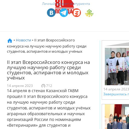
Личный кабинет абитуриента
•
Новости
• II этап Всероссийского
конкурса на лучшую научную работу среди
студентов, аспирантов и молодых учёных
II этап Всероссийского конкурса на
лучшую научную работу среди
студентов, аспирантов и молодых
учёных
14 апреля 2023
712
14 апреля 202
14 апреля в стенах Казанской ГАВМ
Завершилась п
прошёл II этап Всероссийского конкурса
на лучшую научную работу среди
студентов, аспирантов и молодых учёных
аграрных образовательных и научных
организаций России по номинациям
«Ветеринария» для студентов и