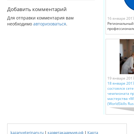
Добавить комментарий
Для отправки комментария вам
16 января 201
необходимо
авторизоваться
.
Региональный
профессионалы»
19 января 201
18 января 2017
состоялся сет
чемпионата п
мастерства «
(WorldSkills Rus
kazanveterinary.ru
|
казветакадемия.рф
|
Карта