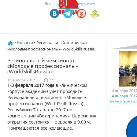
Личный кабинет абитуриента
•
Новости
• Региональный чемпионат
«Молодые профессионалы» (WorldSkillsRussia)
Региональный чемпионат
«Молодые профессионалы»
(WorldSkillsRussia)
16 января 2017
773
1-3 февраля 2017 года
в клиническом
14 января 201
корпусе академии будет проходить
14 января 2017
Региональный чемпионат «Молодые
День открытых
профессионалы» (WorldSkillsRussia)
Республики Татарстан 2017 по
компетенции «Ветеринария». Церемония
открытия состоится 1 февраля в 9.00 ч.
Приглашаются все желающие.