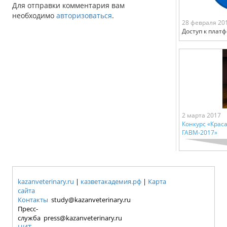
Для отправки комментария вам
необходимо
авторизоваться
.
28 февраля 20
Доступ к плат
2 марта 2017
Конкурс «Крас
ГАВМ-2017»
kazanveterinary.ru
|
казветакадемия.рф
|
Карта
сайта
Контакты
study@kazanveterinary.ru
Пресс-
служба press@kazanveterinary.ru