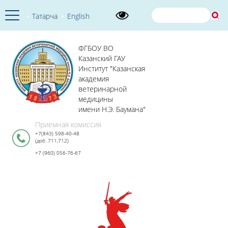
Татарча
English
ФГБОУ ВО
Казанский ГАУ
Институт "Казанская
академия
ветеринарной
медицины
имени Н.Э. Баумана"
Приемная комиссия
+7(843) 598-40-48
(доб. 711,712)
+7 (960) 056-76-67