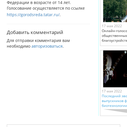
Федерации в возрасте от 14 лет.
Голосование осуществляется по ссылке
https://gorodsreda.tatar.ru/
.
17 мая 2022
Oнлайн-голосо
Добавить комментарий
общественных
Для отправки комментария вам
благоустройств
необходимо
авторизоваться
.
17 мая 2022
Последний зво
выпускников ф
биотехнологии