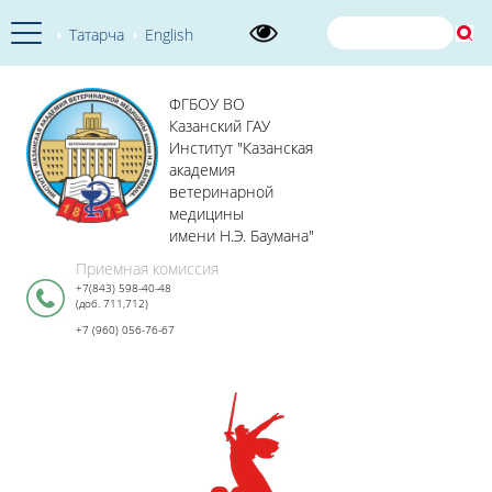
Татарча
English
ФГБОУ ВО
Казанский ГАУ
Институт "Казанская
академия
ветеринарной
медицины
имени Н.Э. Баумана"
Приемная комиссия
+7(843) 598-40-48
(доб. 711,712)
+7 (960) 056-76-67