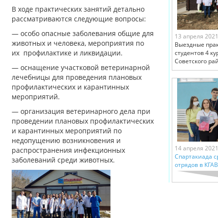
В ходе практических занятий детально
рассматриваются следующие вопросы:
— особо опасные заболевания общие для
13 апреля 202
животных и человека, мероприятия по
Выездные прак
их профилактике и ликвидации.
студентов 4 к
Советского рай
— оснащение участковой ветеринарной
лечебницы для проведения плановых
профилактических и карантинных
мероприятий.
— организация ветеринарного дела при
проведении плановых профилактических
и карантинных мероприятий по
недопущению возникновения и
14 апреля 202
распространения инфекционных
Спартакиада с
заболеваний среди животных.
отрядов в КГА