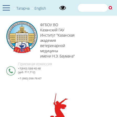
Татарча
English
ФГБОУ ВО
Казанский ГАУ
Институт "Казанская
академия
ветеринарной
медицины
имени Н.Э. Баумана"
Приемная комиссия
+7(843) 598-40-48
(доб. 711,712)
+7 (960) 056-76-67