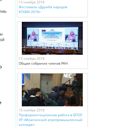
13 ноября 2018
Фестиваль «Дружба народов
емь
КГАВМ-2018»
ты
ной
15 ноября 2018
Общее собрание членов РАН
о
е
16 ноября 2018
Профориентационная работа в БПОУ
УР «Можгинский агропромышленный
колледж»