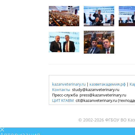
kazanveterinary.ru
|
казветакадемия.рф
|
Ка
Контакты
study@kazanveterinary.ru
Пресс-служба press@kazanveterinary.ru
ЦИТ КГАВМ
cit@kazanveterinary.ru (техпод
© 2002-2026 ФГБОУ ВО Каз
Авторизация