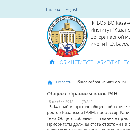
Татарча
English
ФГБОУ ВО Казан
Институт "Казан
ветеринарной м
имени Н.Э. Баума
ОБ ИНСТИТУТЕ
АБИТУРИЕНТУ
•
Новости
• Общее собрание членов РАН
Общее собрание членов РАН
15 ноября 2018
842
13-14 ноября прошло общее собрание чл
ректор Казанской ГАВМ, профессор Равил
Тема Общего собрания — главные приор
Приоритеты должны стать ответами на в
В академии создано семь Советов по пр