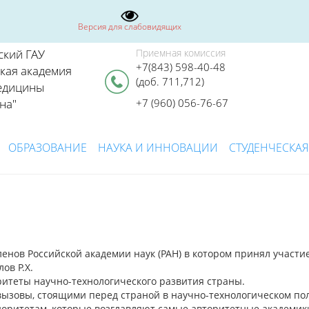
Версия для слабовидящих
ский ГАУ
Приемная комиссия
+7(843) 598-40-48
ская академия
(доб. 711,712)
едицины
на"
+7 (960) 056-76-67
ОБРАЗОВАНИЕ
НАУКА И ИННОВАЦИИ
СТУДЕНЧЕСКАЯ
енов Российской академии наук (РАН) в котором принял участи
ов Р.Х.
итеты научно-технологического развития страны.
ызовы, стоящими перед страной в научно-технологическом пол
иоритетам, которые возглавляют самые авторитетные академик