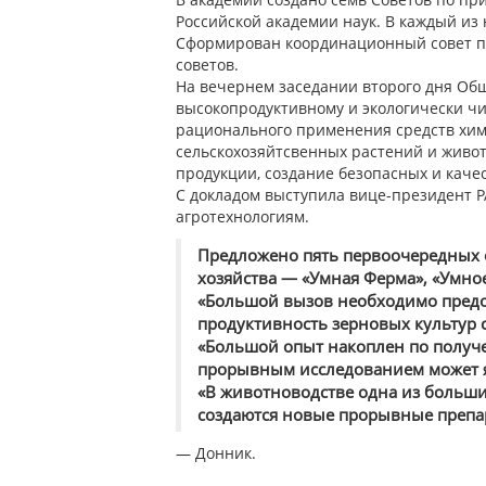
Российской академии наук. В каждый из 
Сформирован координационный совет по
советов.
На вечернем заседании второго дня Общ
высокопродуктивному и экологически чис
рационального применения средств хим
сельскохозяйтсвенных растений и живо
продукции, создание безопасных и каче
С докладом выступила вице-президент 
агротехнологиям.
Предложено пять первоочередных 
хозяйства — «Умная Ферма», «Умное
«Большой вызов необходимо предос
продуктивность зерновых культур 
«Большой опыт накоплен по получ
прорывным исследованием может я
«В животноводстве одна из больши
создаются новые прорывные препар
— Донник.