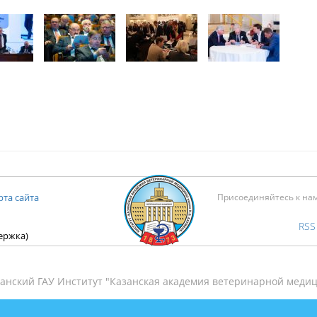
рта сайта
Присоединяйтесь к на
RSS
держка)
анский ГАУ Институт "Казанская академия ветеринарной медиц