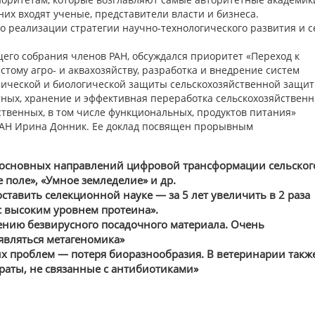
них входят ученые, представители власти и бизнеса.
 реализации стратегии научно-технологического развития и с
его собрания членов РАН, обсуждался приоритет «Переход к
тому агро- и аквахозяйству, разработка и внедрение систем
ической и биологической защиты сельскохозяйственной защи
тных, хранение и эффективная переработка сельскохозяйствен
ственных, в том числе функциональных, продуктов питания»
РАН Ирина Донник. Ее доклад посвящен прорывным
основных направлений цифровой трансформации сельског
 поле», «Умное земледелие» и др.
тавить селекционной науке — за 5 лет увеличить в 2 раза
с высоким уровнем протеина».
ению безвирусного посадочного материала. Очень
вляться метагеномика»
х проблем — потеря биоразнообразия. В ветеринарии такж
аты, не связанные с антибиотиками»