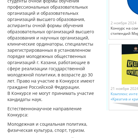
студенты очной формы обучения
профессиональных образовательных
организаций и образовательных
организаций высшего образования,
2 ноября 2024
аспиранты очной формы обучения
Конкурс на со
образовательных организаций высшего
стипендий Мэр
образования и научных организаций,
клинические ординаторы, специалисты
зарегистрированных в установленном
порядке молодежных общественных
организаций г. Казани, работающие в
сфере реализации государственной
молодежной политики, в возрасте до 30
лет. Право на участие в Конкурсе имеют
граждане Российской Федерации.
21 ноября 202
В Конкурсе не могут принимать участие
Комплекс инт
кандидаты наук.
«Креатив и кр
Естественнонаучное направление
Конкурса:
Молодежная и социальная политика,
физическая культура, спорт, туризм.