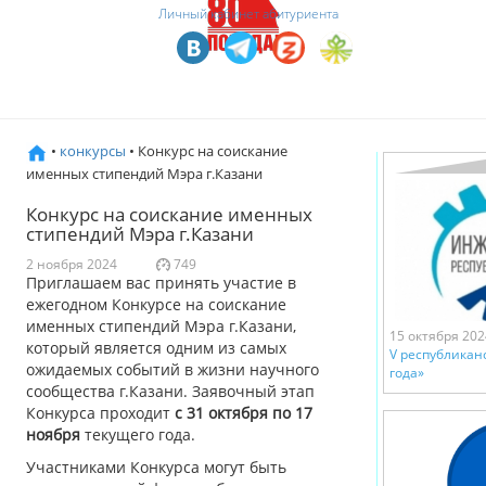
Личный кабинет абитуриента
•
конкурсы
• Конкурс на соискание
именных стипендий Мэра г.Казани
Конкурс на соискание именных
стипендий Мэра г.Казани
2 ноября 2024
749
Приглашаем вас принять участие в
ежегодном Конкурсе на соискание
именных стипендий Мэра г.Казани,
15 октября 202
который является одним из самых
V республикан
ожидаемых событий в жизни научного
года»
сообщества г.Казани. Заявочный этап
Конкурса проходит
с 31 октября по 17
ноября
текущего года.
Участниками Конкурса могут быть