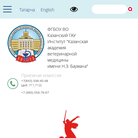
Татарча
English
ФГБОУ ВО
Казанский ГАУ
Институт "Казанская
академия
ветеринарной
медицины
имени Н.Э. Баумана"
Приемная комиссия
+7(843) 598-40-48
(доб. 711,712)
+7 (960) 056-76-67