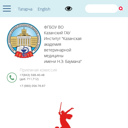
Татарча
English
ФГБОУ ВО
Казанский ГАУ
Институт "Казанская
академия
ветеринарной
медицины
имени Н.Э. Баумана"
Приемная комиссия
+7(843) 598-40-48
(доб. 711,712)
+7 (960) 056-76-67