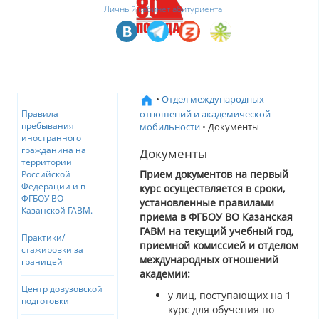
Личный кабинет абитуриента
•
Отдел международных
отношений и академической
Правила
пребывания
мобильности
• Документы
иностранного
гражданина на
Документы
территории
Прием документов на первый
Российской
Федерации и в
курс осуществляется в сроки,
ФГБОУ ВО
установленные правилами
Казанской ГАВМ.
приема в ФГБОУ ВО Казанская
ГАВМ на текущий учебный год,
Практики/
приемной комиссией и отделом
стажировки за
международных отношений
границей
академии:
Центр довузовской
у лиц, поступающих на 1
подготовки
курс для обучения по