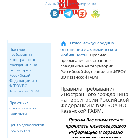
Личный кабинет абитуриента
•
Отдел международных
отношений и академической
Правила
пребывания
мобильности
• Правила
иностранного
пребывания иностранного
гражданина на
гражданина на территории
территории
Российской Федерации и в ФГБОУ
Российской
ВО Казанской ГАВМ.
Федерации и в
ФГБОУ ВО
Правила пребывания
Казанской ГАВМ.
иностранного гражданина
на территории Российской
Практики/
Федерации и в ФГБОУ ВО
стажировки за
Казанской ГАВМ.
границей
Просим Вас внимательно
Центр довузовской
прочитать нижеследующую
подготовки
информацию и серьезно