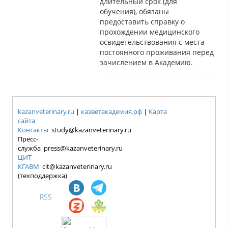
длительный срок (для
обучения), обязаны
предоставить справку о
прохождении медицинского
освидетельствования с места
постоянного проживания перед
зачислением в Академию.
kazanveterinary.ru
|
казветакадемия.рф
|
Карта
сайта
Контакты
study@kazanveterinary.ru
Пресс-
служба press@kazanveterinary.ru
ЦИТ
КГАВМ
cit@kazanveterinary.ru
(техподдержка)
RSS