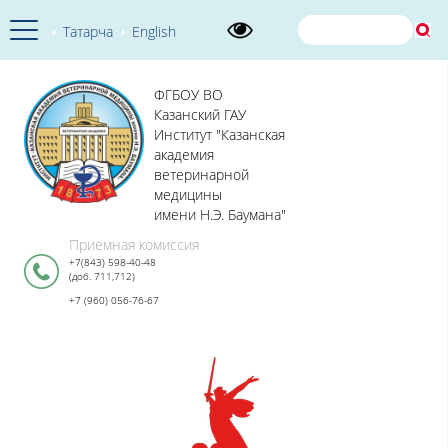
Татарча
English
ФГБОУ ВО
Казанский ГАУ
Институт "Казанская
академия
ветеринарной
медицины
имени Н.Э. Баумана"
Приемная комиссия
+7(843) 598-40-48
(доб. 711,712)
+7 (960) 056-76-67