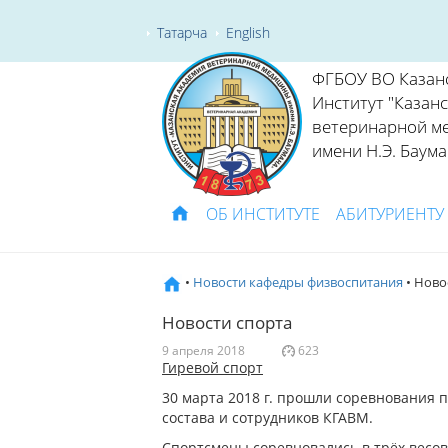
Татарча
English
ФГБОУ ВО Казан
Институт "Казан
ветеринарной м
имени Н.Э. Баума
ОБ ИНСТИТУТЕ
АБИТУРИЕНТУ
•
Новости кафедры физвоспитания
• Ново
Новости спорта
9 апреля 2018
623
Гиревой спорт
30 марта 2018 г. прошли соревнования 
состава и сотрудников КГАВМ.
Спортсмены соревновались в трёх весовы