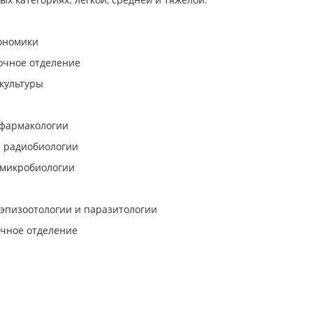
кономики
аочное отделение
зкультуры
а фармакологии
а радиобиологии
а микробиологии
 эпизоотологии и паразитологии
аочное отделение