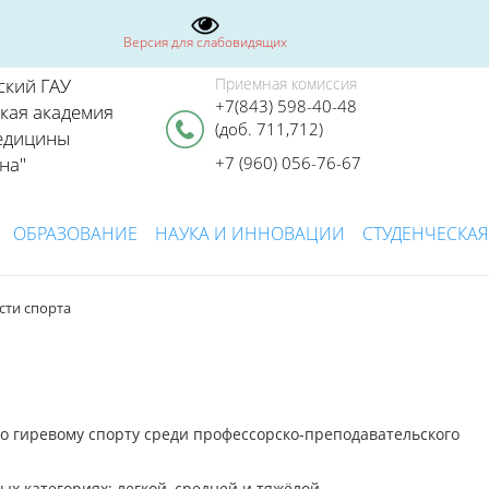
Версия для слабовидящих
ский ГАУ
Приемная комиссия
+7(843) 598-40-48
ская академия
(доб. 711,712)
едицины
на"
+7 (960) 056-76-67
ОБРАЗОВАНИЕ
НАУКА И ИННОВАЦИИ
СТУДЕНЧЕСКАЯ
сти спорта
по гиревому спорту среди профессорско-преподавательского
х категориях: легкой, cредней и тяжёлой.