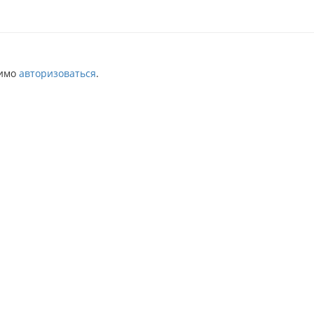
димо
авторизоваться
.