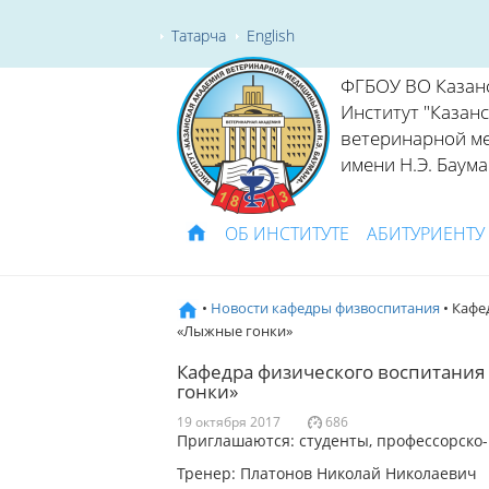
Татарча
English
ФГБОУ ВО Казан
Институт "Казан
ветеринарной м
имени Н.Э. Баума
ОБ ИНСТИТУТЕ
АБИТУРИЕНТУ
•
Новости кафедры физвоспитания
• Кафе
«Лыжные гонки»
Кафедра физического воспитания
гонки»
19 октября 2017
686
Приглашаются: студенты, профессорско-
Тренер: Платонов Николай Николаевич