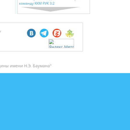
команду ККМ РУК 3:2
м
ины имени Н.Э. Баумана"