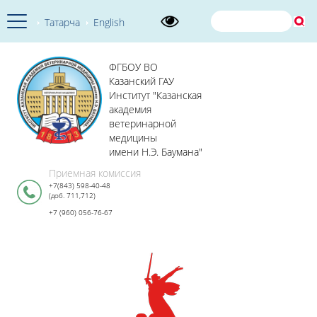
Татарча
English
ФГБОУ ВО
Казанский ГАУ
Институт "Казанская
академия
ветеринарной
медицины
имени Н.Э. Баумана"
Приемная комиссия
+7(843) 598-40-48
(доб. 711,712)
+7 (960) 056-76-67