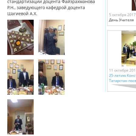
стандартизации доцента Файзрахманова
Р.Н., заведующего кафедрой доцента
Шагиевой А.Х.
5 октября 2017
День Учителя
11 октября 201
25-летию Конс
Татарстан пос