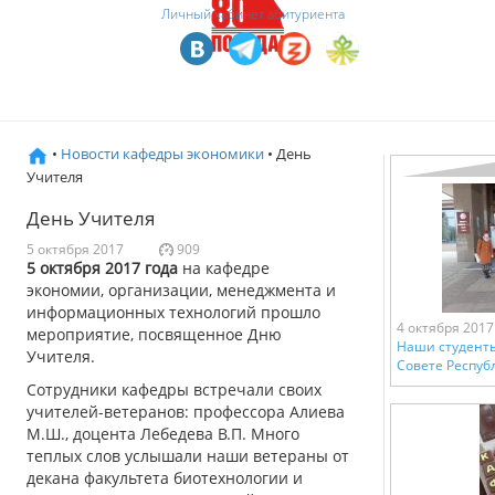
Личный кабинет абитуриента
•
Новости кафедры экономики
• День
Учителя
День Учителя
5 октября 2017
909
5 октября 2017 года
на кафедре
экономии, организации, менеджмента и
информационных технологий прошло
4 октября 2017
мероприятие, посвященное Дню
Наши студенты
Учителя.
Совете Респуб
Сотрудники кафедры встречали своих
учителей-ветеранов: профессора Алиева
М.Ш., доцента Лебедева В.П. Много
теплых слов услышали наши ветераны от
декана факультета биотехнологии и