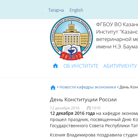
Татарча
English
ФГБОУ ВО Казан
Институт "Казан
ветеринарной м
имени Н.Э. Баума
ОБ ИНСТИТУТЕ
АБИТУРИЕНТУ
•
Новости кафедры экономики
• День Кон
День Конституции России
12 декабря 2016
1010
12 декабря 2016 года
на кафедре эконом
прошел праздник, посвященный Дню Кон
Государственного Совета Республики Та
Ксения Владимирова поздравила студен