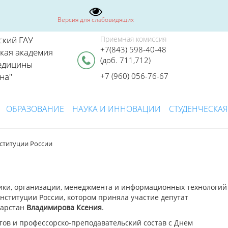
Версия для слабовидящих
ский ГАУ
Приемная комиссия
+7(843) 598-40-48
ская академия
(доб. 711,712)
едицины
на"
+7 (960) 056-76-67
ОБРАЗОВАНИЕ
НАУКА И ИННОВАЦИИ
СТУДЕНЧЕСКАЯ
ституции России
ики, организации, менеджмента и информационных технологий
ституции России, котором приняла участие депутат
тарстан
Владимирова Ксения
.
тов и профессорско-преподавательский состав с Днем