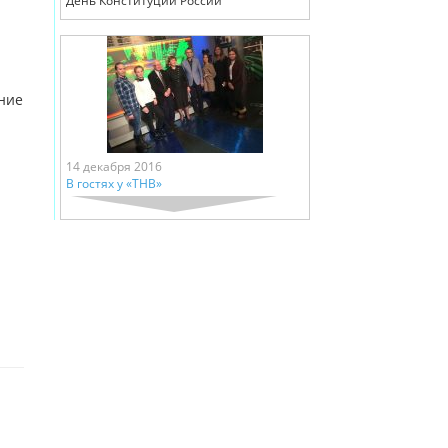
День Конституции России
ние
14 декабря 2016
В гостях у «ТНВ»