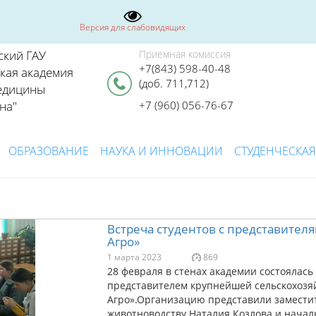
Версия для слабовидящих
ский ГАУ
Приемная комиссия
+7(843) 598-40-48
ская академия
(доб. 711,712)
едицины
на"
+7 (960) 056-76-67
ОБРАЗОВАНИЕ
НАУКА И ИННОВАЦИИ
СТУДЕНЧЕСКАЯ
Встреча студентов с представител
Агро»
1 марта 2023
869
28 февраля в стенах академии состоялась 
представителем крупнейшей сельскохозя
Агро».Организацию представили заместит
животноводству Наталия Козлова и начал