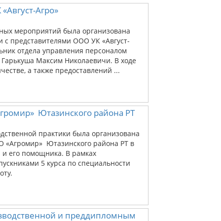
 «Август-Агро»
нных мероприятий была организована
и с представителями ООО УК «Август-
ьник отдела управления персоналом
 Гарькуша Максим Николаевичи. В ходе
естве, а также предоставлений ...
Агромир» Ютазинского района РТ
одственной практики была организована
О «Агромир» Ютазинского района РТ в
 и его помощника. В рамках
пускниками 5 курса по специальности
оту.
изводственной и преддипломным