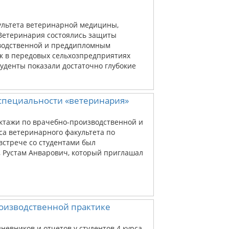
акультета ветеринарной медицины,
 Ветеринария состоялись защиты
водственной и преддипломным
к в передовых сельхозпредприятиях
уденты показали достаточно глубокие
 специальности «ветеринария»
руктажи по врачебно-производственной и
са ветеринарного факультета по
встрече со студентами был
, Рустам Анварович, который приглашал
роизводственной практике
невников и отчетов у студентов 4 курса