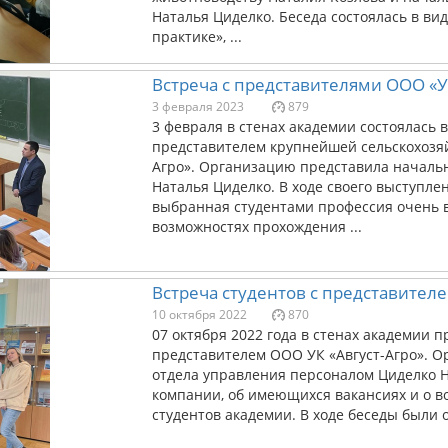
Наталья Циделко. Беседа состоялась в вид
практике», ...
Встреча с представителями ООО «У
3 февраля 2023
879
3 февраля в стенах академии состоялась в
представителем крупнейшей сельскохозя
Агро». Организацию представила началь
Наталья Циделко. В ходе своего выступлен
выбранная студентами профессия очень во
возможностях прохождения ...
Встреча студентов с представителе
10 октября 2022
870
07 октября 2022 года в стенах академии п
представителем ООО УК «Август-Агро». 
отдела управления персоналом Циделко Н
компании, об имеющихся вакансиях и о в
студентов академии. В ходе беседы были о