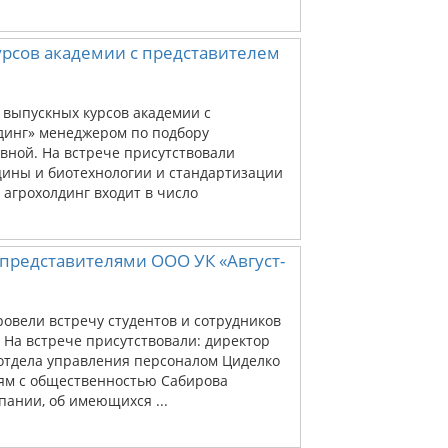
урсов академии с представителем
и выпускных курсов академии с
динг» менеджером по подбору
ной. На встрече присутствовали
цины и биотехнологии и стандартизации
 агрохолдинг входит в число
 представителями ООО УК «Август-
ровели встречу студентов и сотрудников
 На встрече присутствовали: директор
отдела управления персоналом Циделко
зям с общественностью Сабирова
пании, об имеющихся ...