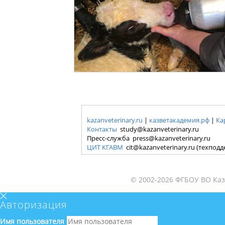
kazanveterinary.ru
|
казветакадемия.рф
|
Ка
Контакты
study@kazanveterinary.ru
Пресс-служба press@kazanveterinary.ru
ЦИТ КГАВМ
cit@kazanveterinary.ru (техпод
© 2002-2026 ФГБОУ ВО Каз
Авторизация
Имя пользователя