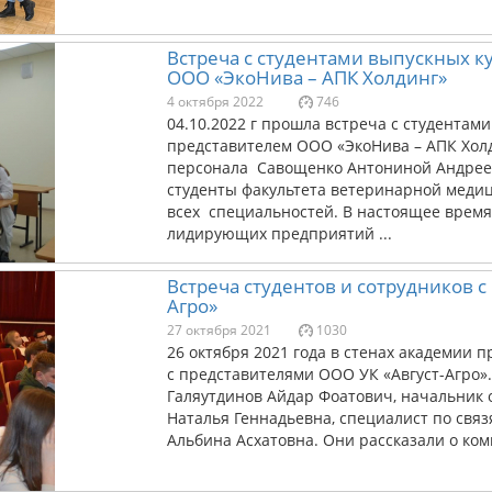
Встреча с студентами выпускных к
ООО «ЭкоНива – АПК Холдинг»
4 октября 2022
746
04.10.2022 г прошла встреча с студентам
представителем ООО «ЭкоНива – АПК Хол
персонала Савощенко Антониной Андреев
студенты факультета ветеринарной меди
всех специальностей. В настоящее время
лидирующих предприятий ...
Встреча студентов и сотрудников с
Агро»
27 октября 2021
1030
26 октября 2021 года в стенах академии п
с представителями ООО УК «Август-Агро».
Галяутдинов Айдар Фоатович, начальник 
Наталья Геннадьевна, специалист по свя
Альбина Асхатовна. Они рассказали о ком