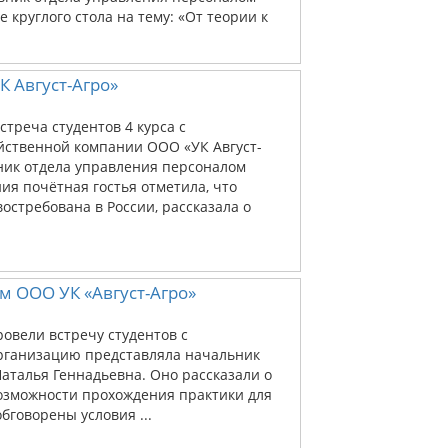
е круглого стола на тему: «От теории к
К Август-Агро»
стреча студентов 4 курса с
йственной компании ООО «УК Август-
ник отдела управления персоналом
ия почётная гостья отметила, что
стребована в России, рассказала о
м ООО УК «Август-Агро»
ровели встречу студентов с
Организацию представляла начальник
аталья Геннадьевна. Оно рассказали о
озможности прохождения практики для
бговорены условия ...