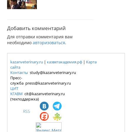
Добавить комментарий
Для отправки комментария вам
необходимо
авторизоваться
.
kazanveterinary.ru
|
казветакадемия.рф
|
Карта
сайта
Контакты
study@kazanveterinary.ru
Пресс-
служба press@kazanveterinary.ru
ЦИТ
КГАВМ
cit@kazanveterinary.ru
(техподдержка)
RSS