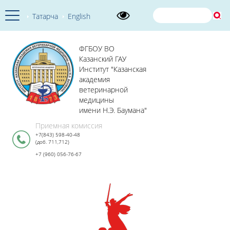
Татарча
English
ФГБОУ ВО
Казанский ГАУ
Институт "Казанская
академия
ветеринарной
медицины
имени Н.Э. Баумана"
Приемная комиссия
+7(843) 598-40-48
(доб. 711,712)
+7 (960) 056-76-67